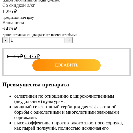
скидка рассчитывается индивидуально
Со скидкой л/кг
1 295
₽
предлагаем вам цену
Ваша цена
6 475
₽
дополнительная скидка рассчитывается от объема
-
+
Первоначальная
Текущая
8 165
₽
6 475
₽
цена
цена:
ДОБАВИТЬ
составляла
6
8
475 ₽.
165 ₽.
Преимущества препарата
селективен по отношению к широколиственным
(двудольным) культурам.
мощный селективный гербицид для эффективной
борьбы с однолетними и многолетними злаковыми
сорняками.
высокоэффективен против такого злостного сорняка,
как пырей ползучий, полностью исключая его