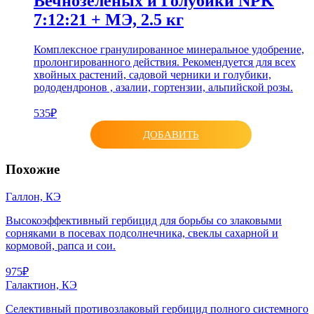
Вечнозеленых и Голубики NPK
7:12:21 + МЭ, 2.5 кг
Комплексное гранулированное минеральное удобрение,
пролонгированного действия. Рекомендуется для всех
хвойных растений, садовой черники и голубики,
рододендронов , азалии, гортензии, альпийской розы.
535₽
ДОБАВИТЬ
Похожие
Галлон, КЭ
Высокоэффективный гербицид для борьбы со злаковыми
сорняками в посевах подсолнечника, свеклы сахарной и
кормовой, рапса и сои.
975₽
Галактион, КЭ
Селективный противозлаковый гербицид полного системного