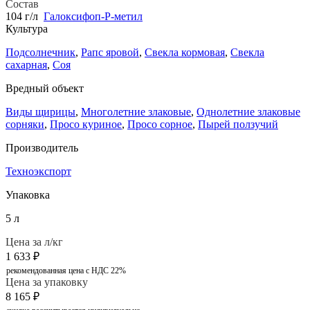
Состав
104 г/л
Галоксифоп-Р-метил
Культура
Подсолнечник
,
Рапс яровой
,
Свекла кормовая
,
Свекла
сахарная
,
Соя
Вредный объект
Виды щирицы
,
Многолетние злаковые
,
Однолетние злаковые
сорняки
,
Просо куриное
,
Просо сорное
,
Пырей ползучий
Производитель
Техноэкспорт
Упаковка
5 л
Цена за л/кг
1 633
₽
рекомендованная цена с НДС 22%
Цена за упаковку
8 165
₽