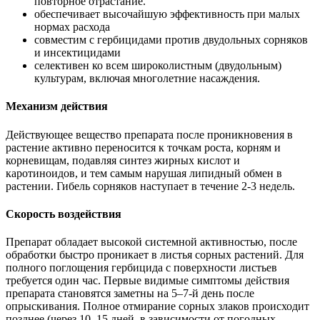
повторное отрастание.
обеспечивает высочайшую эффективность при малых
нормах расхода
совместим с гербицидами против двудольных сорняков
и инсектицидами
селективен ко всем широколистным (двудольным)
культурам, включая многолетние насаждения.
Механизм действия
Действующее вещество препарата после проникновения в
растение активно переносится к точкам роста, корням и
корневищам, подавляя синтез жирных кислот и
каротиноидов, и тем самым нарушая липидный обмен в
растении. Гибель сорняков наступает в течение 2-3 недель.
Скорость воздействия
Препарат обладает высокой системной активностью, после
обработки быстро проникает в листья сорных растений. Для
полного поглощения гербицида с поверхности листьев
требуется один час. Первые видимые симптомы действия
препарата становятся заметны на 5–7-й день после
опрыскивания. Полное отмирание сорных злаков происходит
позднее (через 10–15 дней, в зависимости от погодных