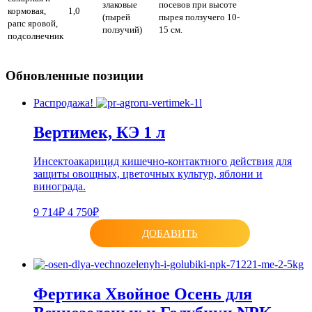
злаковые
посевов при высоте
кормовая,
1,0
(пырей
пырея ползучего 10-
рапс яровой,
ползучий)
15 см.
подсолнечник
Обновленные позиции
Распродажа!
Вертимек, КЭ 1 л
Инсектоакарицид кишечно-контактного действия для
защиты овощных, цветочных культур, яблони и
винограда.
9 714₽
4 750₽
ДОБАВИТЬ
Фертика Хвойное Осень для