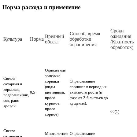
Норма расхода и применение
Сроки
Способ, время
Вредный
ожидания
Культура
Норма
обработки
объект
(Кратность
ограничения
обработок)
Однолетние
злаковые
Свекла
сорняки
Опрыскивание
сахарная и
(виды
сорняков в период их
кормовая,
0,5
щетинника,
активного роста (в
подсолнечник,
просо
фазе от 2-6 листьев до
соя, рапс
куриное,
кущения).
яровой
просо
60(1)
сорное)
Свекла
Многолетние
Опрыскивание
сахарная и