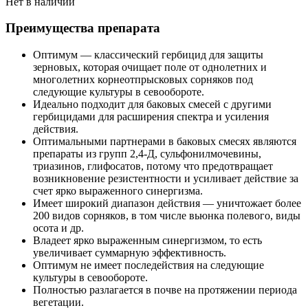
Нет в наличии
Преимущества препарата
Оптимум — классический гербицид для защиты
зерновых, которая очищает поле от однолетних и
многолетних корнеотпрысковых сорняков под
следующие культуры в севообороте.
Идеально подходит для баковых смесей с другими
гербицидами для расширения спектра и усиления
действия.
Оптимальными партнерами в баковых смесях являются
препараты из групп 2,4-Д, сульфонилмочевины,
триазинов, глифосатов, потому что предотвращает
возникновение резистентности и усиливает действие за
счет ярко выраженного синергизма.
Имеет широкий диапазон действия — уничтожает более
200 видов сорняков, в том числе вьюнка полевого, виды
осота и др.
Владеет ярко выраженным синергизмом, то есть
увеличивает суммарную эффективность.
Оптимум не имеет последействия на следующие
культуры в севообороте.
Полностью разлагается в почве на протяжении периода
вегетации.