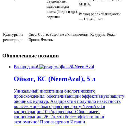
двудольные,
МЦПА.
включая виды
осота (бодяк и др.),
Расход рабочей жидкости
сорняки
— 150-400 л/га
Культуры на
Овес, Сорго, Земли не с/х назначения, Кукуруза, Рожь,
регистрации
Просо, Ячмень
Обновленные позиции
Распродажа!
Ойкос, КС (NeemAzal), 5 л
Уникальный инсектицид биологического
происхождения, обеспечивающий эффективную защиту
овощных культур. Азадирахтин получило известность
во всем мире благодаря препарату NeemAzal в
концентрации 10 г/л, препарат Ойкос имеет
концентрацию 26 г/л, что более эффективно и
экономично! Произведено в Италии.