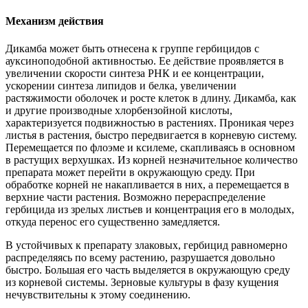
Механизм действия
Дикамба может быть отнесена к группе гербицидов с
ауксиноподобной активностью. Ее действие проявляется в
увеличении скорости синтеза РНК и ее концентрации,
ускорении синтеза липидов и белка, увеличении
растяжимости оболочек и росте клеток в длину. Дикамба, как
и другие производные хлорбензойной кислоты,
характеризуется подвижностью в растениях. Проникая через
листья в растения, быстро передвигается в корневую систему.
Перемещается по флоэме и ксилеме, скапливаясь в основном
в растущих верхушках. Из корней незначительное количество
препарата может перейти в окружающую среду. При
обработке корней не накапливается в них, а перемещается в
верхние части растения. Возможно перераспределение
гербицида из зрелых листьев и концентрация его в молодых,
откуда перенос его существенно замедляется.
В устойчивых к препарату злаковых, гербицид равномерно
распределяясь по всему растению, разрушается довольно
быстро. Большая его часть выделяется в окружающую среду
из корневой системы. Зерновые культуры в фазу кущения
нечувствительны к этому соединению.