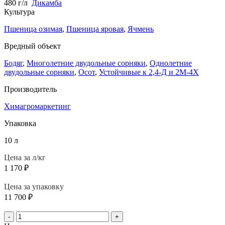
480 г/л
Дикамба
Культура
Пшеница озимая
,
Пшеница яровая
,
Ячмень
Вредный объект
Бодяг
,
Многолетние двудольные сорняки
,
Однолетние
двудольные сорняки
,
Осот
,
Устойчивые к 2,4-Д и 2М-4Х
Производитель
Химагромаркетинг
Упаковка
10 л
Цена за л/кг
1 170
₽
Цена за упаковку
11 700
₽
-
+