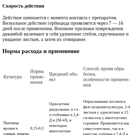
Скорость действия
Действие начинается с момента контакта с препаратом.
Визуальное действие гербицида проявляется через 7 — 16
дней после применения. Внешние признаки повреждения
дикамбой включают в себя удлинение стебля, скручивание и
увядание листьев, а затем их отмирание.
Норма расхода и применение
Спо­соб, вре­мя об­ра­
Нор­ма
Вред­ный объ­
бот­ки,
Куль­ту­ра
при­ме­
ект
осо­бен­нос­ти при­ме­не­
не­ния
ния
Опрыскивание посевов в
Однолетние
фазе кущения культуры, 2-4
двудольные, в т.ч.
листьев у однолетних и 15
устойчивые к 2,4-
см высоты у многолетних
Д и 2М-4Х, и
Пшеница
сорняков. Применяется как
некоторые
яровая и
0,15-0,3
самостоятельно, так и в
многолетние
озимая, ячмень
качестве добавки к 2,4-Д и