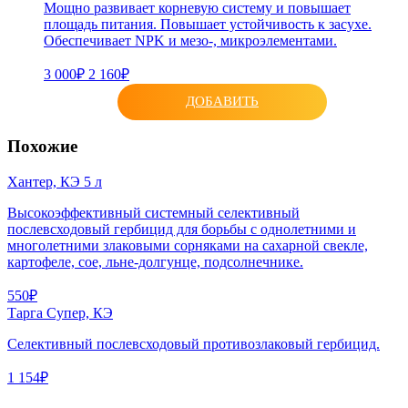
Мощно развивает корневую систему и повышает
площадь питания. Повышает устойчивость к засухе.
Обеспечивает NPK и мезо-, микроэлементами.
3 000₽
2 160₽
ДОБАВИТЬ
Похожие
Хантер, КЭ 5 л
Высокоэффективный системный селективный
послевсходовый гербицид для борьбы с однолетними и
многолетними злаковыми сорняками на сахарной свекле,
картофеле, сое, льне-долгунце, подсолнечнике.
550₽
Тарга Супер, КЭ
Селективный послевсходовый противозлаковый гербицид.
1 154₽