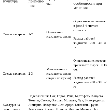
Куль­ту­ра
при­ме­не­
ект
осо­бен­нос­ти при­
ния
ме­не­ния
Опрыскивание посевов
в фазе 2-4 листьев
сорняков.
Однолетние
Свекла сахарная
1-2
злаковые сорняки
Расход рабочей
жидкости – 200 – 300 л/
га
Опрыскивание посевов
при высоте пырея 10-15
Многолетние и
см.
Свекла сахарная
2-3
злаковые сорняки
Расход рабочей
(пырей ползучий)
жидкости – 200 – 300 л/
га
Подсолнечник, Соя, Горох, Рапс, Картофель, Капуста,
Томаты, Свекла, Огурцы, Морковь, Лук, Виноградники,
Культуры на
Люцерна, Плодовые, Лен, Арбуз, Баклажан, Груша,
регистрации
Земляника, Клевер, Конопля, Люпин, Малина, Нут,