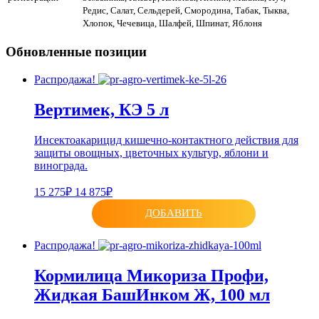
Редис, Салат, Сельдерей, Смородина, Табак, Тыква,
Хлопок, Чечевица, Шалфей, Шпинат, Яблоня
Обновленные позиции
Распродажа!
Вертимек, КЭ 5 л
Инсектоакарицид кишечно-контактного действия для
защиты овощных, цветочных культур, яблони и
винограда.
15 275₽
14 875₽
ДОБАВИТЬ
Распродажа!
Кормилица Микориза Профи,
Жидкая БашИнком Ж, 100 мл