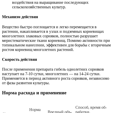
воздействия на выращивание последующих
сельскохозяйственных культур.
Механизм действия
Вещество быстро поглощается и легко перемещается в
растении, накапливается в узлах и подземных корневищах
многолетних злаковых сорняков, полностью разрушает
меристематические ткани корневищ. Помимо активности при
топикальном нанесении, эффективен для борьбы с вторичным
ростом корневищ многолетних растений.
Скорость действия
После применения препарата гибель однолетних сорняков
наступает на 7-10 сутки, многолетних — на 14-24 сутки.
Применяется в период активного роста сорняков, независимо
от фазы развития культуры.
Норма расхода и применение
Спо­соб, вре­мя об­
Нор­ма
Вред­ный объ­
ра­бот­ки,