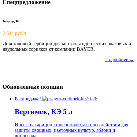
Спецпредложение
Бандур, КС
2 644 руб/л
Довсходовый гербицид для контроля однолетних злаковых и
двудольных сорняков от компании BAYER.
Подробнее →
Обновленные позиции
Распродажа!
Вертимек, КЭ 5 л
Инсектоакарицид кишечно-контактного действия для
защиты овощных, цветочных культур, яблони и
винограда.