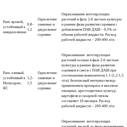
Опрыскивание вегетирующих
Однолетние
растений в фазу 2-6 листьев культуры
Рапс яровой,
0,8-
злаковые и
и ранние фазы развития сорняков с
устойчивый к
1,2
двудольные
добавлением ПАВ ДАШ – 0,5% от
имидазолинам
сорняки
объема рабочей жидкости. Расход
рабочей жидкости – 200-400 л/га
Опрыскивание вегетирующих
растений осенью в фазе 2-6 листьев
культуры в ранние фазы развития
сорняков в смеси с ПАВ ДАШ при
Рапс озимый,
Однолетние
соотношении компонентов 1:1 (1,2-1,5
устойчивый к
1,2-
злаковые и
л/га). Безопасный интервал между
Нопасаран,
1,5
двудольные
применением препарата и высевом
КС
сорняки
овощных, крестоцветных культур,
картофеля и сахарной свеклы
составляет 16 месяцев. Расход
рабочей жидкости – 200-400 л/га
Опрыскивание вегетирующих
растений весной до фазы вытягивания