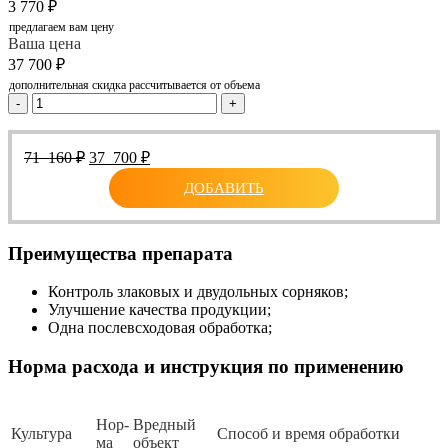
3 770
₽
предлагаем вам цену
Ваша цена
37 700
₽
дополнительная скидка рассчитывается от объема
-
+
Первоначальная
Текущая
71 160
₽
37 700
₽
цена
цена:
ДОБАВИТЬ
составляла
37
71
700 ₽.
160 ₽.
Преимущества препарата
Контроль злаковых и двудольных сорняков;
Улучшение качества продукции;
Одна послевсходовая обработка;
Норма расхода и инструкция по применению
Нор­
Вред­ный
Куль­ту­ра
Спо­соб и вре­мя об­ра­бот­ки
ма
объ­ект