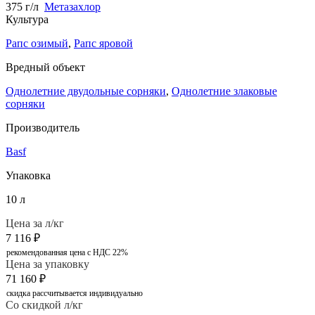
375 г/л
Метазахлор
Культура
Рапс озимый
,
Рапс яровой
Вредный объект
Однолетние двудольные сорняки
,
Однолетние злаковые
сорняки
Производитель
Basf
Упаковка
10 л
Цена за л/кг
7 116
₽
рекомендованная цена с НДС 22%
Цена за упаковку
71 160
₽
скидка рассчитывается индивидуально
Со скидкой л/кг