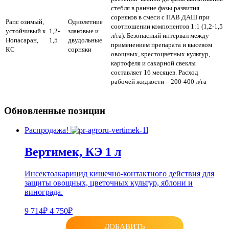
стебля в ранние фазы развития
сорняков в смеси с ПАВ ДАШ при
Рапс озимый,
Однолетние
соотношении компонентов 1:1 (1,2-1,5
устойчивый к
1,2-
злаковые и
л/га). Безопасный интервал между
Нопасаран,
1,5
двудольные
применением препарата и высевом
КС
сорняки
овощных, крестоцветных культур,
картофеля и сахарной свеклы
составляет 16 месяцев. Расход
рабочей жидкости – 200-400 л/га
Обновленные позиции
Распродажа!
Вертимек, КЭ 1 л
Инсектоакарицид кишечно-контактного действия для
защиты овощных, цветочных культур, яблони и
винограда.
9 714₽
4 750₽
ДОБАВИТЬ