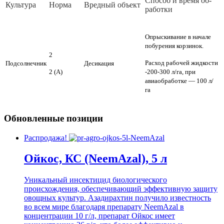
Спо­соб и вре­мя об­
Куль­ту­ра
Нор­ма
Вред­ный объ­ект
ра­бот­ки
Опрыскивание в начале
побурения корзинок.
2
Расход рабочей жидкости
Подсолнечник
Десикация
2 (А)
-200-300 л/га, при
авиаобработке — 100 л/
га
Обновленные позиции
Распродажа!
Ойкос, КС (NeemAzal), 5 л
Уникальный инсектицид биологического
происхождения, обеспечивающий эффективную защиту
овощных культур. Азадирахтин получило известность
во всем мире благодаря препарату NeemAzal в
концентрации 10 г/л, препарат Ойкос имеет