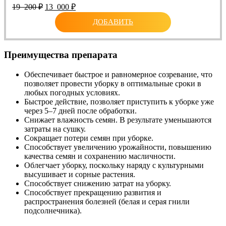
Первоначальная
Текущая
19 200
₽
13 000
₽
цена
цена:
ДОБАВИТЬ
составляла
13
19
000 ₽.
200 ₽.
Преимущества препарата
Обеспечивает быстрое и равномерное созревание, что
позволяет провести уборку в оптимальные сроки в
любых погодных условиях.
Быстрое действие, позволяет приступить к уборке уже
через 5–7 дней после обработки.
Снижает влажность семян. В результате уменьшаются
затраты на сушку.
Сокращает потери семян при уборке.
Способствует увеличению урожайности, повышению
качества семян и сохранению масличности.
Облегчает уборку, поскольку наряду с культурными
высушивает и сорные растения.
Способствует снижению затрат на уборку.
Способствует прекращению развития и
распространения болезней (белая и серая гнили
подсолнечника).