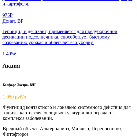
и картофеля.
975₽
Донат, ВР
Гербицид и десикант, применяется для предуборочной
десикации подсолнечника, способствует быстрому
созреванию урожая и облегчает его уборку.
1 495₽
Акция
Копфорс Экстра, ВДГ
1 950
руб/л
Фунгицид контактного и локально-системного действия для
защиты картофеля, овощных культур и винограда от
комплекса заболеваний.
Вредный объект: Альтернариоз, Милдью, Переноспороз,
Фитофтороз