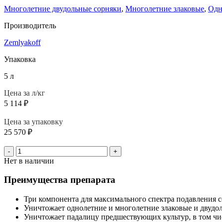
Многолетние двудольные сорняки
,
Многолетние злаковые
,
Одн
Производитель
Zemlyakoff
Упаковка
5 л
Цена за л/кг
5 114
₽
Цена за упаковку
25 570
₽
-
+
Нет в наличии
Преимущества препарата
Три компонента для максимального спектра подавления с
Уничтожает однолетние и многолетние злаковые и двудо
Уничтожает падалицу предшествующих культур, в том чи