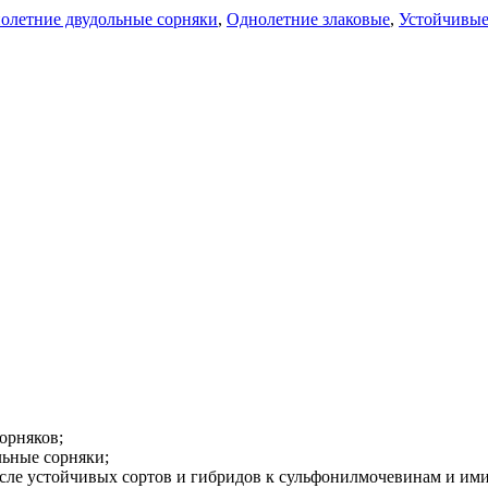
олетние двудольные сорняки
,
Однолетние злаковые
,
Устойчивые
орняков;
льные сорняки;
сле устойчивых сортов и гибридов к сульфонилмочевинам и им