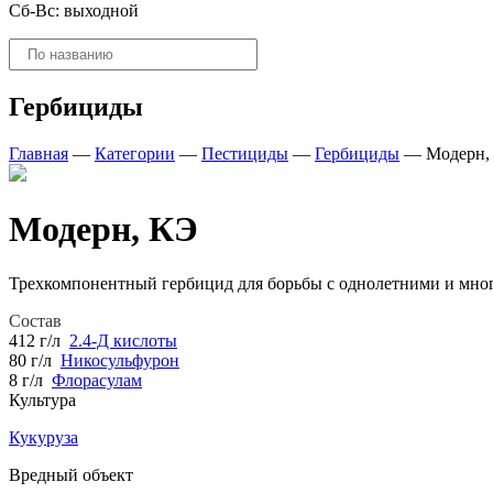
Сб-Вс: выходной
Поиск
товаров
Гербициды
Главная
—
Категории
—
Пестициды
—
Гербициды
—
Модерн,
Модерн, КЭ
Трехкомпонентный гербицид для борьбы с однолетними и мног
Состав
412 г/л
2.4-Д кислоты
80 г/л
Никосульфурон
8 г/л
Флорасулам
Культура
Кукуруза
Вредный объект