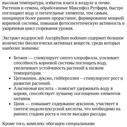
высокая температура, избыток влаги в воздухе и почве.
Растения и семена, обработанные Максифол Рутфарм, быстро
поглощают воду и питательные элементы, тем самым,
инициируя более раннее прорастание, формирование мощной
корневой системы, повышая фотосинтетическую активность и
укорачивая цикл созревания урожая.
Экстракт водорослей Ascophyllum nodosum содержит большое
количество биологически активных веществ, среди которых
наиболее значимы:
Бетаин — стимулирует синтез хлорофилла, усиливает
способность корневой системы поглощать воду,
увеличивает устойчивость растений к низким
температурам.
Цитокинин, ауксин, гиббереллин – стимулируют рост и
развитие растений.
Альгиновая кислота – помогает удерживать воду в
корнях, способствует лучшему поглощению элементов
питания.
Цинк — повышает содержание ауксинов, участвует в
синтезе индолилуксусной кислоты, что необходимо на
ранних стадиях роста и после высадки рассады.
Кроме того, комплекс обогащен специальными