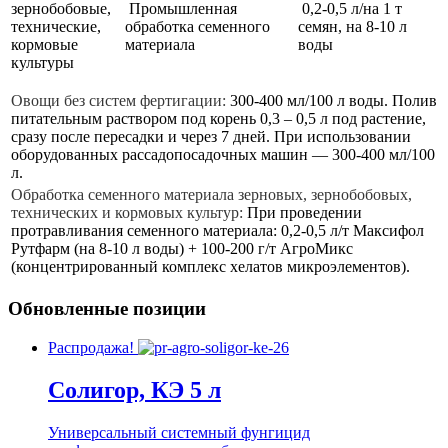
зернобобовые,
Промышленная
0,2-0,5 л/на 1 т
технические,
обработка семенного
семян, на 8-10 л
кормовые
материала
воды
культуры
Овощи без систем фертигации:
300-400 мл/100 л воды. Полив
питательным раствором под корень 0,3 – 0,5 л под растение,
сразу после пересадки и через 7 дней. При использовании
оборудованных рассадопосадочных машин — 300-400 мл/100
л.
Обработка семенного материала зерновых, зернобобовых,
технических и кормовых культур:
При проведении
протравливания семенного материала: 0,2-0,5 л/т Максифол
Рутфарм (на 8-10 л воды) + 100-200 г/т АгроМикс
(концентрированный комплекс хелатов микроэлементов).
Обновленные позиции
Распродажа!
Солигор, КЭ 5 л
Универсальный системный фунгицид