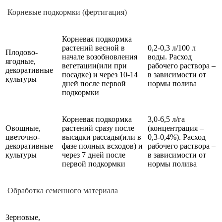
Корневые подкормки (фертигация)
Корневая подкормка
растений весной в
0,2-0,3 л/100 л
Плодово-
начале возобновления
воды. Расход
ягодные,
вегетации(или при
рабочего раствора –
декоративные
посадке) и через 10-14
в зависимости от
культуры
дней после первой
нормы полива
подкормки
Корневая подкормка
3,0-6,5 л/га
Овощные,
растений сразу после
(концентрация –
цветочно-
высадки рассады(или в
0,3-0,4%). Расход
декоративные
фазе полных всходов) и
рабочего раствора –
культуры
через 7 дней после
в зависимости от
первой подкормки
нормы полива
Обработка семенного материала
Зерновые,