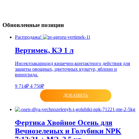
Обновленные позиции
Распродажа!
Вертимек, КЭ 1 л
Инсектоакарицид кишечно-контактного действия для
защиты овощных, цветочных культур, яблони и
винограда.
9 714₽
4 750₽
ДОБАВИТЬ
Фертика Хвойное Осень для
Вечнозеленых и Голубики NPK