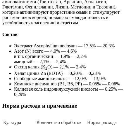
аминокислотами (Триптофан, Аргинин, Аспарагин,
Глютамин, Фенилаланин, Лизин, Метионин и Треонин),
которые активизируют прорастание семян и стимулируют
рост кончиков корней, повышают холодостойкость и
устойчивость к засолению и стрессам.
Состав
Экстракт Ascophyllum nodosum — 17,5% — 20,3%
Азот (N) всего — 4,0% — 4,6%
в т.ч. органический — 1,9% — 2,2%
амидный — 2,1% — 2,4%
Оксид калия (К
O) — 2,1% — 2,4%
2
Хелат цинка Zn (EDTA) — 0,20% — 0,23%
Свободные аминокислоты — 12,0% — 13,9%
Комплекс витаминов (В1, В6, РР) — 0,05% — 0,06%
Калиевая соль индолилуксусной кислоты — 0,25% —
0,29%
Норма расхода и применение
Культура
Количество обработок
Норма расхода