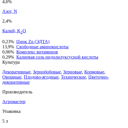
4,6%
Азот, N
2,4%
Калий, K
O
2
0,23%
Цинк Zn (ЭДТА)
13,9%
Свободные аминокислоты
0,06%
Комплекс витаминов
0,29%
Калиевая соль индолилуксусной кислоты
Культура
Декоративные
,
Зернобобовые
,
Зерновые
,
Кормовые
,
Овощные
,
Плодово-ягодные
,
Технические
,
Цветочно-
декоративные
Производитель
Агромастер
Упаковка
5 л