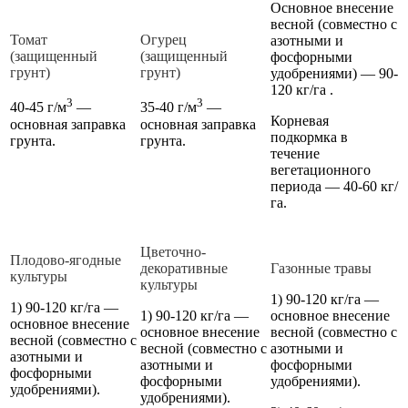
Основное внесение
весной (совместно с
Томат
Огурец
азотными и
(защищенный
(защищенный
фосфорными
грунт)
грунт)
удобрениями) — 90-
120 кг/га .
3
3
40-45 г/м
—
35-40 г/м
—
Корневая
основная заправка
основная заправка
подкормка в
грунта.
грунта.
течение
вегетационного
периода — 40-60 кг/
га.
Цветочно-
Плодово-ягодные
декоративные
Газонные травы
культуры
культуры
1) 90-120 кг/га —
1) 90-120 кг/га —
1) 90-120 кг/га —
основное внесение
основное внесение
основное внесение
весной (совместно с
весной (совместно с
весной (совместно с
азотными и
азотными и
азотными и
фосфорными
фосфорными
фосфорными
удобрениями).
удобрениями).
удобрениями).