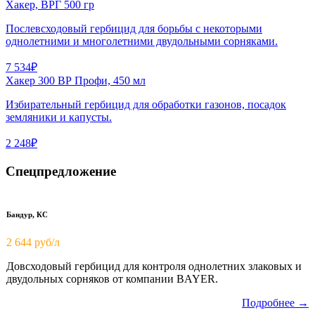
Хакер, ВРГ 500 гр
Послевсходовый гербицид для борьбы с некоторыми
однолетними и многолетними двудольными сорняками.
7 534₽
Хакер 300 ВР Профи, 450 мл
Избирательный гербицид для обработки газонов, посадок
земляники и капусты.
2 248₽
Спецпредложение
Бандур, КС
2 644 руб/л
Довсходовый гербицид для контроля однолетних злаковых и
двудольных сорняков от компании BAYER.
Подробнее →