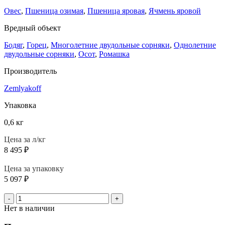
Овес
,
Пшеница озимая
,
Пшеница яровая
,
Ячмень яровой
Вредный объект
Бодяг
,
Горец
,
Многолетние двудольные сорняки
,
Однолетние
двудольные сорняки
,
Осот
,
Ромашка
Производитель
Zemlyakoff
Упаковка
0,6 кг
Цена за л/кг
8 495
₽
Цена за упаковку
5 097
₽
-
+
Нет в наличии