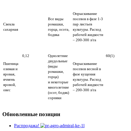
Опрыскивание
Все виды
посевов в фазе 1-3
Свекла
ромашки,
пар листьев
сахарная
горца, осота,
культуры. Расход
бодяка
рабочей жидкости
– 200-300 л/га
0,12
Однолетние
60(1)
двудольные
Пшеница
Опрыскивание
(виды
озимая и
посевов весной в
ромашки,
яровая,
фазе кущения
горца)
ячмень
культуры. Расход
и некоторые
яровой,
рабочей жидкости
многолетние
овес
– 200-300 л/га
(осот, бодяк)
сорняки
Обновленные позиции
Распродажа!