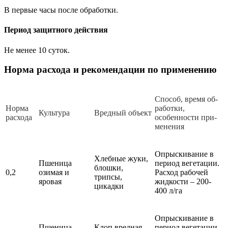
В первые часы после обработки.
Период защитного действия
Не менее 10 суток.
Норма расхода и рекомендации по применению
Спо­соб, вре­мя об­
Нор­ма
ра­бот­ки,
Куль­ту­ра
Вред­ный объ­ект
расхода
осо­бен­нос­ти при­
ме­не­ния
Опрыскивание в
Хлебные жуки,
Пшеница
период вегетации.
блошки,
0,2
озимая и
Расход рабочей
трипсы,
яровая
жидкости – 200-
цикадки
400 л/га
Опрыскивание в
Пшеница
Клоп вредная
период вегетации.