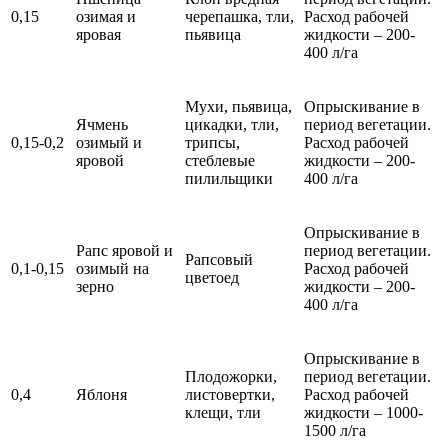
0,15
озимая и
черепашка, тли,
Расход рабочей
яровая
пьявица
жидкости – 200-
400 л/га
Мухи, пьявица,
Опрыскивание в
Ячмень
цикадки, тли,
период вегетации.
0,15-0,2
озимый и
трипсы,
Расход рабочей
яровой
стеблевые
жидкости – 200-
пилильщики
400 л/га
Опрыскивание в
Рапс яровой и
период вегетации.
Рапсовый
0,1-0,15
озимый на
Расход рабочей
цветоед
зерно
жидкости – 200-
400 л/га
Опрыскивание в
Плодожорки,
период вегетации.
0,4
Яблоня
листовертки,
Расход рабочей
клещи, тли
жидкости – 1000-
1500 л/га