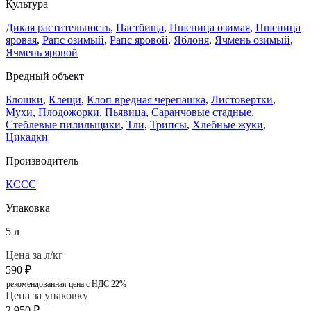
Культура
Дикая растительность
,
Пастбища
,
Пшеница озимая
,
Пшеница
яровая
,
Рапс озимый
,
Рапс яровой
,
Яблоня
,
Ячмень озимый
,
Ячмень яровой
Вредный объект
Блошки
,
Клещи
,
Клоп вредная черепашка
,
Листовертки
,
Мухи
,
Плодожорки
,
Пьявица
,
Саранчовые стадные
,
Стеблевые пилильщики
,
Тли
,
Трипсы
,
Хлебные жуки
,
Цикадки
Производитель
КССС
Упаковка
5 л
Цена за л/кг
590
₽
рекомендованная цена с НДС 22%
Цена за упаковку
2 950
₽