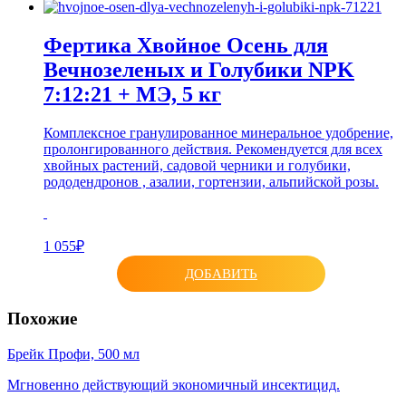
Фертика Хвойное Осень для
Вечнозеленых и Голубики NPK
7:12:21 + МЭ, 5 кг
Комплексное гранулированное минеральное удобрение,
пролонгированного действия. Рекомендуется для всех
хвойных растений, садовой черники и голубики,
рододендронов , азалии, гортензии, альпийской розы.
1 055₽
ДОБАВИТЬ
Похожие
Брейк Профи, 500 мл
Мгновенно действующий экономичный инсектицид.