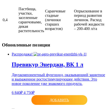
Пастбища,
Саранчовые
Опрыскивание в
участки,
стадные
период развития
заселенные
0,4
(личинки
личинок. Расход
саранчовыми,
старших
рабочей жидкости
дикая
возрастов)
– 200-400 л/га
растительность
Обновленные позиции
Распродажа!
Превикур Энерджи, ВК 1 л
Двухкомпонентный фунгицид, оказывающий защитное
и выраженное ростостимулирующее действия. Это
новое поколение уже знакомого продукта.
6 840₽
4 750₽
ДОБАВИТЬ