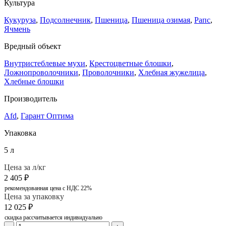
Культура
Кукуруза
,
Подсолнечник
,
Пшеница
,
Пшеница озимая
,
Рапс
,
Ячмень
Вредный объект
Внутристеблевые мухи
,
Крестоцветные блошки
,
Ложнопроволочники
,
Проволочники
,
Хлебная жужелица
,
Хлебные блошки
Производитель
Afd
,
Гарант Оптима
Упаковка
5 л
Цена за л/кг
2 405
₽
рекомендованная цена с НДС 22%
Цена за упаковку
12 025
₽
скидка рассчитывается индивидуально