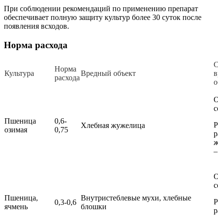
При соблюдении рекомендаций по применению препарат
обеспечивает полную защиту культур более 30 суток после
появления всходов.
Норма расхода
С
Нор­ма
Куль­ту­ра
Вред­ный объ­ект
в
расхода
о
О
с
Пшеница
0,6-
Р
Хлебная жужелица
озимая
0,75
р
ж
–
О
с
Пшеница,
Внутристеблевые мухи, хлебные
Р
0,3-0,6
ячмень
блошки
р