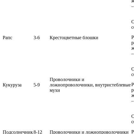
ж
–
О
с
Р
Рапс
3-6
Крестоцветные блошки
р
ж
–
О
с
Проволочники и
Р
Кукуруза
5-9
ложнопроволочники, внутристеблевые
р
мухи
ж
–
О
с
Р
Подсолнечник
8-12
Проволочники и ложнопроволочники