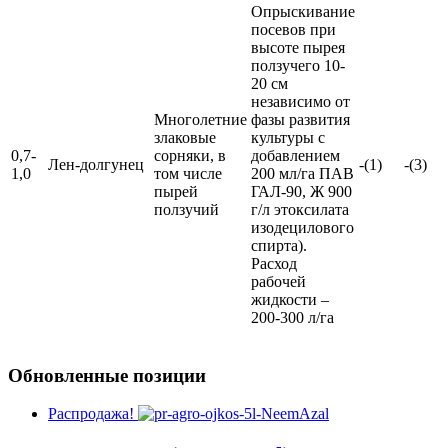
Опрыскивание
посевов при
высоте пырея
ползучего 10-
20 см
независимо от
Многолетние
фазы развития
злаковые
культуры с
0,7-
сорняки, в
добавлением
Лен-долгунец
-(1)
-(3)
1,0
том числе
200 мл/га ПАВ
пырей
ГАЛ-90, Ж 900
ползучий
г/л этоксилата
изодецилового
спирта).
Расход
рабочей
жидкости –
200-300 л/га
Обновленные позиции
Распродажа!