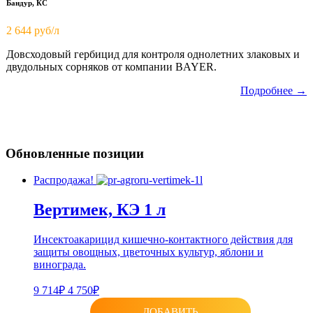
Бандур, КС
2 644 руб/л
Довсходовый гербицид для контроля однолетних злаковых и
двудольных сорняков от компании BAYER.
Подробнее →
Обновленные позиции
Распродажа!
Вертимек, КЭ 1 л
Инсектоакарицид кишечно-контактного действия для
защиты овощных, цветочных культур, яблони и
винограда.
9 714₽
4 750₽
ДОБАВИТЬ