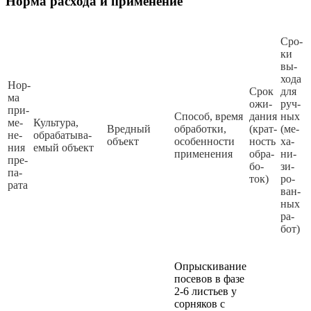
Норма расхода и применение
Сро­
ки
вы­
хо­да
Нор­
Срок
для
ма
ожи­
руч­
при­
Спо­соб, вре­мя
да­ния
ных
ме­
Куль­ту­ра,
Вред­ный
об­ра­бот­ки,
(крат­
(ме­
не­
об­ра­ба­ты­ва­
объ­ект
осо­бен­нос­ти
ность
ха­
ния
емый объ­ект
при­ме­не­ния
об­ра­
ни­
пре­
бо­
зи­
па­
ток)
ро­
ра­та
ван­
ных
ра­
бот)
Опрыскивание
посевов в фазе
2-6 листьев у
сорняков с