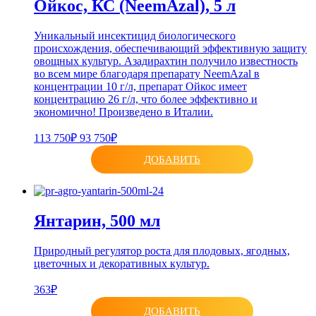
Ойкос, КС (NeemAzal), 5 л
Уникальный инсектицид биологического
происхождения, обеспечивающий эффективную защиту
овощных культур. Азадирахтин получило известность
во всем мире благодаря препарату NeemAzal в
концентрации 10 г/л, препарат Ойкос имеет
концентрацию 26 г/л, что более эффективно и
экономично! Произведено в Италии.
113 750₽
93 750₽
ДОБАВИТЬ
Янтарин, 500 мл
Природный регулятор роста для плодовых, ягодных,
цветочных и декоративных культур.
363₽
ДОБАВИТЬ