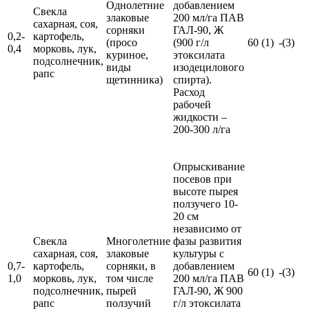
Однолетние
добавлением
Свекла
злаковые
200 мл/га ПАВ
сахарная, соя,
сорняки
ГАЛ-90, Ж
0,2-
картофель,
(просо
(900 г/л
60 (1)
-(3)
0,4
морковь, лук,
куриное,
этоксилата
подсолнечник,
виды
изодецилового
рапс
щетинника)
спирта).
Расход
рабочей
жидкости –
200-300 л/га
Опрыскивание
посевов при
высоте пырея
ползучего 10-
20 см
независимо от
Свекла
Многолетние
фазы развития
сахарная, соя,
злаковые
культуры с
0,7-
картофель,
сорняки, в
добавлением
60 (1)
-(3)
1,0
морковь, лук,
том числе
200 мл/га ПАВ
подсолнечник,
пырей
ГАЛ-90, Ж 900
рапс
ползучий
г/л этоксилата