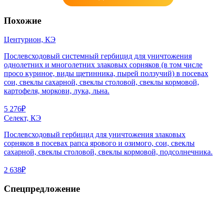
Похожие
Центурион, КЭ
Послевсходовый системный гербицид для уничтожения
однолетних и многолетних злаковых сорняков (в том числе
просо куриное, виды щетинника, пырей ползучий) в посевах
сои, свеклы сахарной, свеклы столовой, свеклы кормовой,
картофеля, моркови, лука, льна.
5 276₽
Селект, КЭ
Послевсходовый гербицид для уничтожения злаковых
сорняков в посевах рапса ярового и озимого, сои, свеклы
сахарной, свеклы столовой, свеклы кормовой, подсолнечника.
2 638₽
Спецпредложение