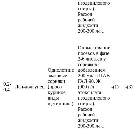
изодецилового
спирта).
Расход
рабочей
жидкости –
200-300 л/га
Опрыскивание
посевов в фазе
2-6 листьев у
сорняков с
Однолетние
добавлением
злаковые
200 мл/га ПАВ
сорняки
ГАЛ-90, Ж
0,2-
Лен-долгунец
(просо
(900 г/л
-(1)
-(3)
0,4
куриное,
этоксилата
виды
изодецилового
щетинника)
спирта).
Расход
рабочей
жидкости –
200-300 л/га