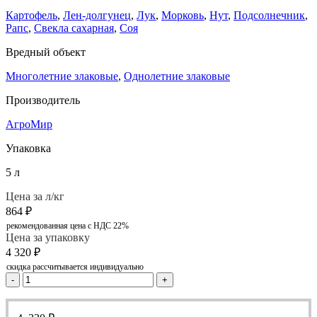
Картофель
,
Лен-долгунец
,
Лук
,
Морковь
,
Нут
,
Подсолнечник
,
Рапс
,
Свекла сахарная
,
Соя
Вредный объект
Многолетние злаковые
,
Однолетние злаковые
Производитель
АгроМир
Упаковка
5 л
Цена за л/кг
864
₽
рекомендованная цена с НДС 22%
Цена за упаковку
4 320
₽
скидка рассчитывается индивидуально
-
+