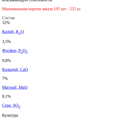
Минимальная партия заказа 105 шт - 525 кг.
Состав
32%
Калий, K
O
2
3,5%
Фосфор, P
O
2
5
9,8%
Кальций, CaO
7%
Магний, MgO
8,1%
Сера, SO
3
Культура