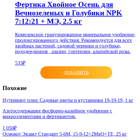
Фертика Хвойное Осень для
Вечнозеленых и Голубики NPK
7:12:21 + МЭ, 2.5 кг
Комплексное гранулированное минеральное удобрение,
пролонгированного действия. Рекомендуется для всех
хвойных растений, садовой черники и голубики,
рододендронов , азалии, гортензии, альпийской розы.
535₽
ДОБАВИТЬ
Похожие
Нутривант плюс Садовые цветы и кустарники 19-19-19, 1 кг
Азотосодержащее фосфорно-калийное удобрение с
микроэлементами и фертивантом.
1 050₽
Осмокот Экзакт Стандарт 5-6М, 15-9-12+2MgO+ТЕ, 25 кг