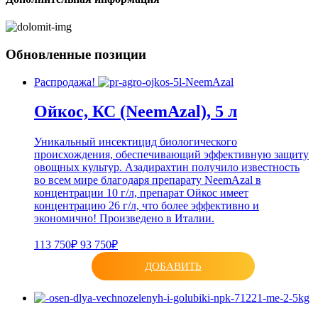
Обновленные позиции
Распродажа!
Ойкос, КС (NeemAzal), 5 л
Уникальный инсектицид биологического
происхождения, обеспечивающий эффективную защиту
овощных культур. Азадирахтин получило известность
во всем мире благодаря препарату NeemAzal в
концентрации 10 г/л, препарат Ойкос имеет
концентрацию 26 г/л, что более эффективно и
экономично! Произведено в Италии.
113 750₽
93 750₽
ДОБАВИТЬ