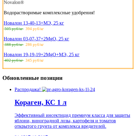
Novalon®
Водорастворимые комплексные удобрения!
Новалон 13-40-13+МЭ, 25 кг
505 руб/кг
394 руб/кг
Новалон 03-07-37+2MgO, 25 кг
388 руб/кг
286 руб/кг
Новалон 19-19-19+2MgO+МЭ, 25 кг
402 руб/кг
345 руб/кг
Обновленные позиции
Распродажа!
Кораген, КС 1 л
Эффективный инсектицид премиум класса для защиты
яблони, виноградной лозы, картофеля и томатов
открытого грунта от комплекса вредителей.