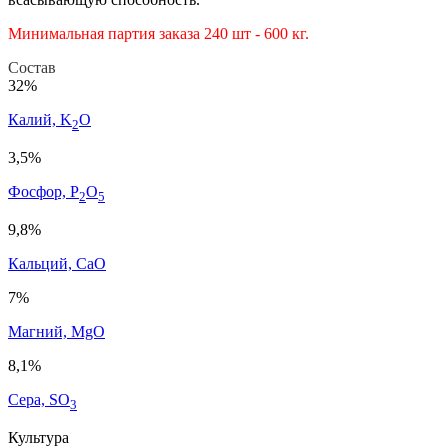
Минимальная партия заказа 240 шт - 600 кг.
Состав
32%
Калий, K
O
2
3,5%
Фосфор, P
O
2
5
9,8%
Кальций, CaO
7%
Магний, MgO
8,1%
Сера, SO
3
Культура