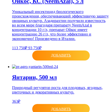
Ойкос, КС (NeemAzal), 5 л
Уникальный инсектицид биологического
происхождения, обеспечивающий эффективную защиту
овощных культур. Азадирахтин получило известность
во всем мире благодаря препарату NeemAzal в
концентрации 10 г/л, препарат Ойкос имеет
концентрацию 26 г/л, что более эффективно и
экономично! Произведено в Италии.
113 750₽
93 750₽
ДОБАВИТЬ
Янтарин, 500 мл
Природный регулятор роста для плодовых, ягодных,
цветочных и декоративных культур.
363₽
ДОБАВИТЬ