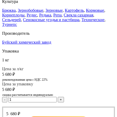
Культура
Брюква
,
Зернобобовые
,
Зерновые
,
Картофель
,
Кормовые
,
Корнеплоды
,
Редис
,
Редька
,
Репа
,
Свекла сахарная
,
Сельдерей
,
Сенокосные угодья и пастбища
,
Технические
,
Турнепс
Производитель
Буйский химический завод
Упаковка
1 кг
Цена за л/кг
5 680
₽
рекомендованная цена с НДС 22%
Цена за упаковку
5 680
₽
скидка рассчитывается индивидуально
-
+
5 680
₽