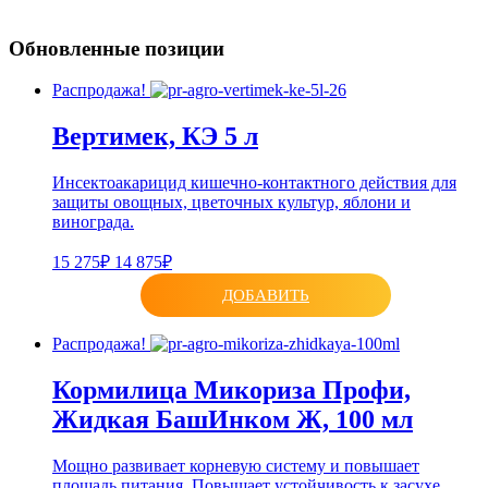
Обновленные позиции
Распродажа!
Вертимек, КЭ 5 л
Инсектоакарицид кишечно-контактного действия для
защиты овощных, цветочных культур, яблони и
винограда.
15 275₽
14 875₽
ДОБАВИТЬ
Распродажа!
Кормилица Микориза Профи,
Жидкая БашИнком Ж, 100 мл
Мощно развивает корневую систему и повышает
площадь питания. Повышает устойчивость к засухе.