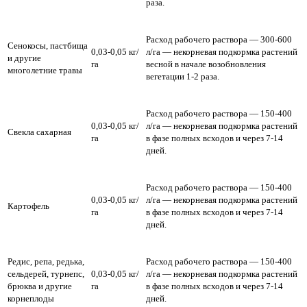
раза.
Расход рабочего раствора — 300-600
Сенокосы, пастбища
0,03-0,05 кг/
л/га — некорневая подкормка растений
и другие
га
весной в начале возобновления
многолетние травы
вегетации 1-2 раза.
Расход рабочего раствора — 150-400
0,03-0,05 кг/
л/га — некорневая подкормка растений
Свекла сахарная
га
в фазе полных всходов и через 7-14
дней.
Расход рабочего раствора — 150-400
0,03-0,05 кг/
л/га — некорневая подкормка растений
Картофель
га
в фазе полных всходов и через 7-14
дней.
Редис, репа, редька,
Расход рабочего раствора — 150-400
сельдерей, турнепс,
0,03-0,05 кг/
л/га — некорневая подкормка растений
брюква и другие
га
в фазе полных всходов и через 7-14
корнеплоды
дней.