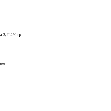
а-3, Г 450 гр
ями.