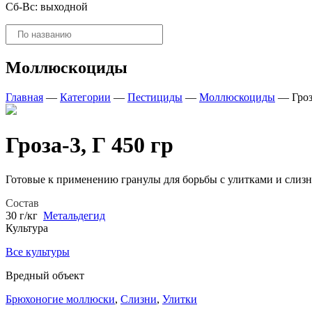
Сб-Вс: выходной
Поиск
товаров
Моллюскоциды
Главная
—
Категории
—
Пестициды
—
Моллюскоциды
—
Гроз
Гроза-3, Г 450 гр
Готовые к применению гранулы для борьбы с улитками и слизн
Состав
30 г/кг
Метальдегид
Культура
Все культуры
Вредный объект
Брюхоногие моллюски
,
Слизни
,
Улитки