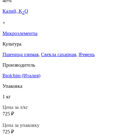
40%
Калий, K
O
2
+
Микроэлементы
Культура
Пшеница озимая
,
Свекла сахарная
,
Ячмень
Производитель
Biolchim (Италия)
Упаковка
1 кг
Цена за л/кг
725
₽
Цена за упаковку
725
₽