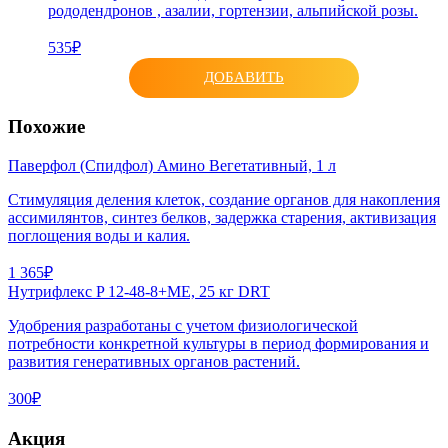
рододендронов , азалии, гортензии, альпийской розы.
535₽
ДОБАВИТЬ
Похожие
Паверфол (Спидфол) Амино Вегетативный, 1 л
Стимуляция деления клеток, создание органов для накопления
ассимилянтов, синтез белков, задержка старения, активизация
поглощения воды и калия.
1 365₽
Нутрифлекс P 12-48-8+МЕ, 25 кг DRT
Удобрения разработаны с учетом физиологической
потребности конкретной культуры в период формирования и
развития генеративных органов растений.
300₽
Акция