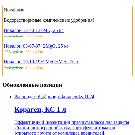
Novalon®
Водорастворимые комплексные удобрения!
Новалон 13-40-13+МЭ, 25 кг
505 руб/кг
394 руб/кг
Новалон 03-07-37+2MgO, 25 кг
388 руб/кг
286 руб/кг
Новалон 19-19-19+2MgO+МЭ, 25 кг
402 руб/кг
345 руб/кг
Обновленные позиции
Распродажа!
Кораген, КС 1 л
Эффективный инсектицид премиум класса для защиты
яблони, виноградной лозы, картофеля и томатов
открытого грунта от комплекса вредителей.