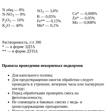
N общ — 8%
SO
— 3,6%
3
Cu* — 0,008%
N-NO
— 8%
3
B — 0,05%
Zn* — 0,05%
P
O
— 16%
Fe** — 0,15%
2
5
Mo — 0,008%
Mn* — 0,1%
K
O — 40%
2
Растворимость, г/л 390
* — в форме ЭДТА
** — в форме ДТПА
Правила проведения некорневых подкормок
Для капельного полива;
Для предотвращения ожогов обработки следует
проводить в утренние, вечерние часы или пасмурную
погоду;
Перед обработками проверять смесь на
фитотоксичность;
Не совмещать в баковых смесях с медь- и
цинксодержащими препаратами;
Использовать только свежеприготовленные растворы;