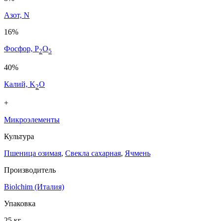
Азот, N
16%
Фосфор, P
O
2
5
40%
Калий, K
O
2
+
Микроэлементы
Культура
Пшеница озимая
,
Свекла сахарная
,
Ячмень
Производитель
Biolchim (Италия)
Упаковка
25 кг