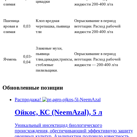
цикадки
озимая
жидкости 200-400 л/га
Пшеница
Клоп вредная
Опрыскивание в период
яровая и
0,03
черепашка, пьявица
вегетации. Расход рабочей
озимая
тли
жидкости 200-400 л/га
Злаковые мухи,
пьявица
Опрыскивание в период
0,03-
Ячмень
тлиа,цикадки,трипсы,
вегетации. Расход рабочей
0,04
стеблевые
жидкости — 200-400 л/га
пилильщики.
Обновленные позиции
Распродажа!
Ойкос, КС (NeemAzal), 5 л
Уникальный инсектицид биологического
происхождения, обеспечивающий эффективную защиту
овощных культур. Азадирахтин получило известность