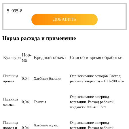
5 995
₽
ДОБАВИТЬ
Норма расхода и применение
Нор­
Куль­ту­ра
Вред­ный объ­ект
Спо­соб и вре­мя об­ра­бот­ки
ма
Пшеница
Опрыскивание всходов. Расход
0,04
Хлебные блошки
яровая
рабочей жидкости – 100-200 л/га
Опрыскивание в период
Пшеница
0,04
Трипсы
вегетации. Расход рабочей
озимая
жидкости 200-400 л/га
Пшеница
Опрыскивание в период
Хлебные жуки,
яровая и
0,04
вегетации. Расход рабочей