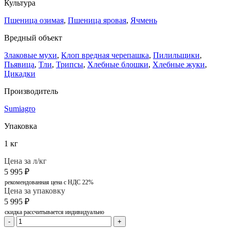
Культура
Пшеница озимая
,
Пшеница яровая
,
Ячмень
Вредный объект
Злаковые мухи
,
Клоп вредная черепашка
,
Пилильщики
,
Пьявица
,
Тли
,
Трипсы
,
Хлебные блошки
,
Хлебные жуки
,
Цикадки
Производитель
Sumiagro
Упаковка
1 кг
Цена за л/кг
5 995
₽
рекомендованная цена с НДС 22%
Цена за упаковку
5 995
₽
скидка рассчитывается индивидуально
-
+