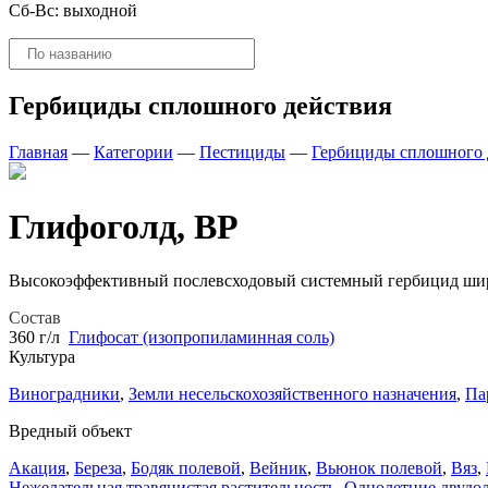
Сб-Вс: выходной
Поиск
товаров
Гербициды сплошного действия
Главная
—
Категории
—
Пестициды
—
Гербициды сплошного 
Глифоголд, ВР
Высокоэффективный послевсходовый системный гербицид широ
Состав
360 г/л
Глифосат (изопропиламинная соль)
Культура
Виноградники
,
Земли несельскохозяйственного назначения
,
Па
Вредный объект
Акация
,
Береза
,
Бодяк полевой
,
Вейник
,
Вьюнок полевой
,
Вяз
,
Нежелательная травянистая растительность
,
Однолетние двудо