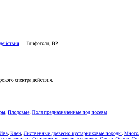
действия
—
Глифоголд, ВР
кого спектра действия.
ры
,
Плодовые
,
Поля предназначенные под посевы
Ива
,
Клен
,
Лиственные древесно-кустарниковые породы
,
Многол
льные сорняки
,
Однолетние злаковые сорняки
,
Ольха
,
Осина
,
Св