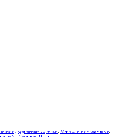
етние двудольные сорняки
,
Многолетние злаковые
,
инорой
,
Тростник
,
Ясень