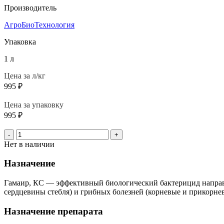
Производитель
АгроБиоТехнология
Упаковка
1 л
Цена за л/кг
995
₽
Цена за упаковку
995
₽
-
+
Нет в наличии
Назначение
Гамаир, КС — эффективный биологический бактерицид направл
сердцевины стебля) и грибных болезней (корневые и прикорневы
Назначение препарата