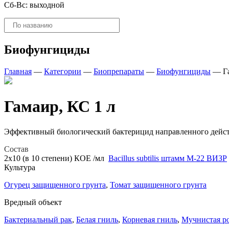
Сб-Вс: выходной
Поиск
товаров
Биофунгициды
Главная
—
Категории
—
Биопрепараты
—
Биофунгициды
—
Г
Гамаир, КС 1 л
Эффективный биологический бактерицид направленного дейст
Состав
2х10 (в 10 степени) КОЕ /мл
Bacillus subtilis штамм М-22 ВИЗР
Культура
Огурец защищенного грунта
,
Томат защищенного грунта
Вредный объект
Бактериальный рак
,
Белая гниль
,
Корневая гниль
,
Мучнистая р