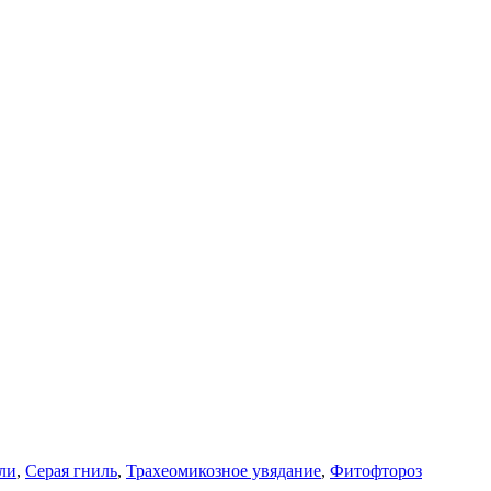
ли
,
Серая гниль
,
Трахеомикозное увядание
,
Фитофтороз