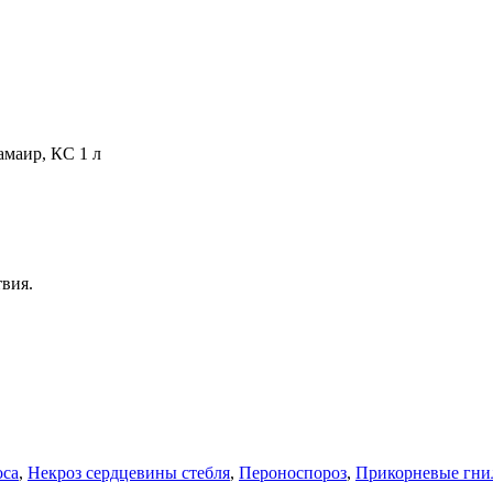
амаир, КС 1 л
вия.
оса
,
Некроз сердцевины стебля
,
Пероноспороз
,
Прикорневые гни