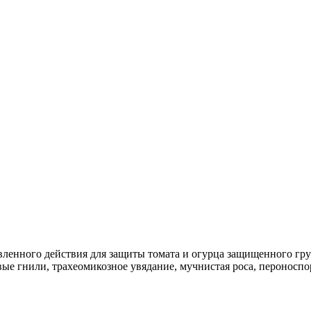
енного действия для защиты томата и огурца защищенного грун
е гнили, трахеомикозное увядание, мучнистая роса, пероноспоро