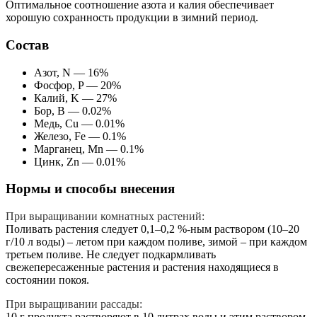
Оптимальное соотношение азота и калия обеспечивает
хорошую сохранность продукции в зимний период.
Состав
Азот, N — 16%
Фосфор, P — 20%
Калий, K — 27%
Бор, B — 0.02%
Медь, Cu — 0.01%
Железо, Fe — 0.1%
Марганец, Mn — 0.1%
Цинк, Zn — 0.01%
Нормы и способы внесения
При выращивании комнатных растений:
Поливать растения следует 0,1–0,2 %-ным раствором (10–20
г/10 л воды) – летом при каждом поливе, зимой – при каждом
третьем поливе. Не следует подкармливать
свежепересаженные растения и растения находящиеся в
состоянии покоя.
При выращивании рассады:
10 г продукта растворяют в 10 литрах воды и этим раствором