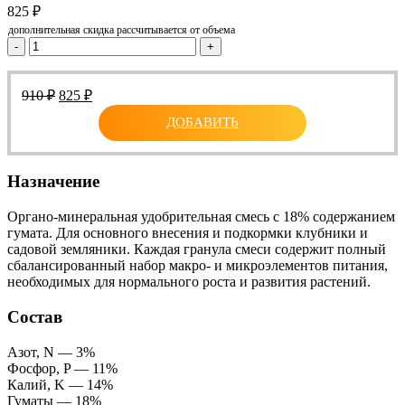
825
₽
дополнительная скидка рассчитывается от объема
-
+
Первоначальная
Текущая
910
₽
825
₽
цена
цена:
ДОБАВИТЬ
составляла
825 ₽.
910 ₽.
Назначение
Органо-минеральная удобрительная смесь с 18% содержанием
гумата. Для основного внесения и подкормки клубники и
садовой земляники. Каждая гранула смеси содержит полный
сбалансированный набор макро- и микроэлементов питания,
необходимых для нормального роста и развития растений.
Состав
Азот, N — 3%
Фосфор, P — 11%
Калий, K — 14%
Гуматы — 18%