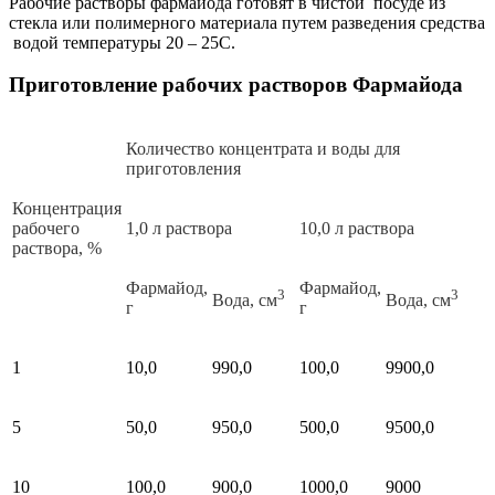
Рабочие растворы фармайода готовят в чистой посуде из
стекла или полимерного материала путем разведения средства
водой температуры 20 – 25С.
Приготовление рабочих растворов Фармайода
Количество концентрата и воды для
приготовления
Концентрация
рабочего
1,0 л раствора
10,0 л раствора
раствора, %
Фармайод,
Фармайод,
3
3
Вода, см
Вода, см
г
г
1
10,0
990,0
100,0
9900,0
5
50,0
950,0
500,0
9500,0
10
100,0
900,0
1000,0
9000