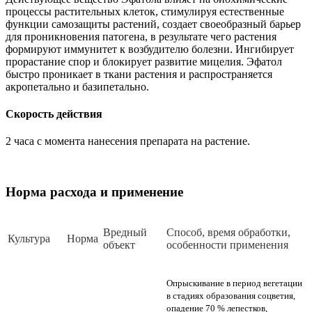
процессы растительных клеток, стимулируя естественные
функции самозащиты растений, создает своеобразный барьер
для проникновения патогена, в результате чего растения
формируют иммунитет к возбудителю болезни. Ингибирует
прорастание спор и блокирует развитие мицелия. Эфатол
быстро проникает в ткани растения и распространяется
акропетально и базипетально.
Скорость действия
2 часа с момента нанесения препарата на растение.
Норма расхода и применение
Вред­ный
Спо­соб, вре­мя об­ра­бот­ки,
Куль­ту­ра
Нор­ма
объ­ект
осо­бен­нос­ти при­ме­не­ния
Опрыскивание в период вегетации
в стадиях образования соцветия,
опадение 70 % лепестков,