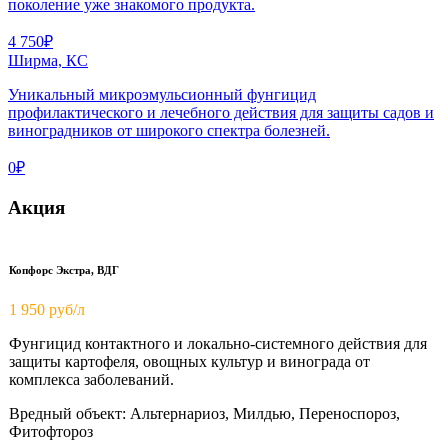
поколение уже знакомого продукта.
4 750₽
Ширма, КС
Уникальный микроэмульсионный фунгицид
профилактического и лечебного действия для защиты садов и
виноградников от широкого спектра болезней.
0₽
Акция
Копфорс Экстра, ВДГ
1 950
руб/л
Фунгицид контактного и локально-системного действия для
защиты картофеля, овощных культур и винограда от
комплекса заболеваний.
Вредный объект: Альтернариоз, Милдью, Переноспороз,
Фитофтороз