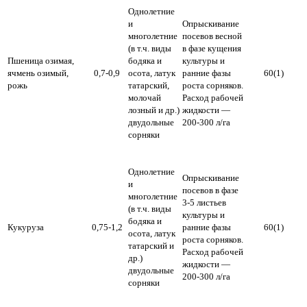
Однолетние
и
Опрыскивание
многолетние
посевов весной
(в т.ч. виды
в фазе кущения
Пшеница озимая,
бодяка и
культуры и
ячмень озимый,
0,7-0,9
осота, латук
ранние фазы
60(1)
рожь
татарский,
роста сорняков.
молочай
Расход рабочей
лозный и др.)
жидкости —
двудольные
200-300 л/га
сорняки
Однолетние
Опрыскивание
и
посевов в фазе
многолетние
3-5 листьев
(в т.ч. виды
культуры и
бодяка и
Кукуруза
0,75-1,2
ранние фазы
60(1)
осота, латук
роста сорняков.
татарский и
Расход рабочей
др.)
жидкости —
двудольные
200-300 л/га
сорняки