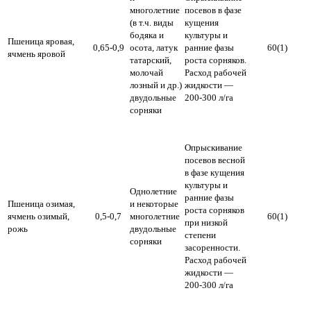
многолетние
посевов в фазе
(в т.ч. виды
кущения
бодяка и
культуры и
Пшеница яровая,
0,65-0,9
осота, латук
ранние фазы
60(1)
ячмень яровой
татарский,
роста сорняков.
молочай
Расход рабочей
лозный и др.)
жидкости —
двудольные
200-300 л/га
сорняки
Опрыскивание
посевов весной
в фазе кущения
культуры и
Однолетние
ранние фазы
Пшеница озимая,
и некоторые
роста сорняков
ячмень озимый,
0,5-0,7
многолетние
60(1)
при низкой
рожь
двудольные
степени
сорняки
засоренности.
Расход рабочей
жидкости —
200-300 л/га