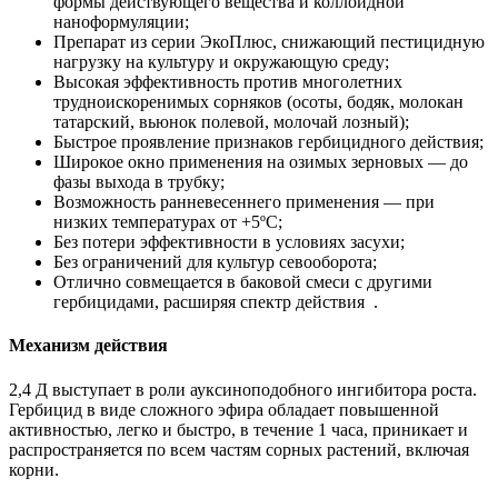
формы действующего вещества и коллоидной
наноформуляции;
Препарат из серии ЭкоПлюс, снижающий пестицидную
нагрузку на культуру и окружающую среду;
Высокая эффективность против многолетних
трудноискоренимых сорняков (осоты, бодяк, молокан
татарский, вьюнок полевой, молочай лозный);
Быстрое проявление признаков гербицидного действия;
Широкое окно применения на озимых зерновых — до
фазы выхода в трубку;
Возможность ранневесеннего применения — при
низких температурах от +5ºС;
Без потери эффективности в условиях засухи;
Без ограничений для культур севооборота;
Отлично совмещается в баковой смеси с другими
гербицидами, расширяя спектр действия .
Механизм действия
2,4 Д выступает в роли ауксиноподобного ингибитора роста.
Гербицид в виде сложного эфира обладает повышенной
активностью, легко и быстро, в течение 1 часа, приникает и
распространяется по всем частям сорных растений, включая
корни.