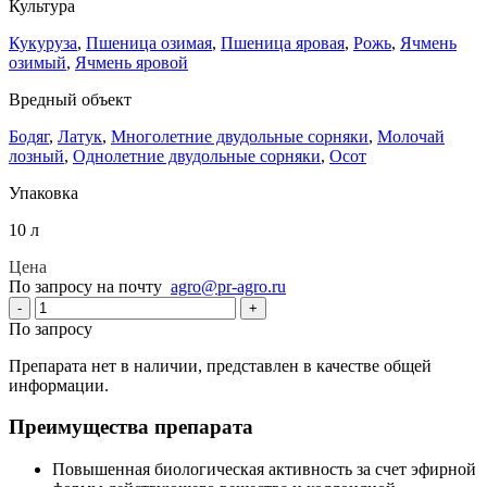
Культура
Кукуруза
,
Пшеница озимая
,
Пшеница яровая
,
Рожь
,
Ячмень
озимый
,
Ячмень яровой
Вредный объект
Бодяг
,
Латук
,
Многолетние двудольные сорняки
,
Молочай
лозный
,
Однолетние двудольные сорняки
,
Осот
Упаковка
10 л
Цена
По запросу на почту
agro@pr-agro.ru
-
+
По запросу
Препарата нет в наличии, представлен в качестве общей
информации.
Преимущества препарата
Повышенная биологическая активность за счет эфирной