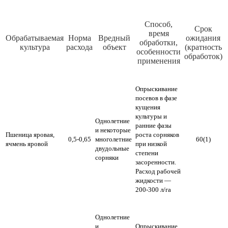
Способ,
Срок
время
Обрабатываемая
Норма
Вредный
ожидания
обработки,
культура
расхода
объект
(кратность
особенности
обработок)
применения
Опрыскивание
посевов в фазе
кущения
культуры и
Однолетние
ранние фазы
и некоторые
Пшеница яровая,
роста сорняков
0,5-0,65
многолетние
60(1)
ячмень яровой
при низкой
двудольные
степени
сорняки
засоренности.
Расход рабочей
жидкости —
200-300 л/га
Однолетние
и
Опрыскивание