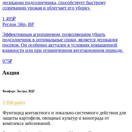
десикации подсолнечника, способствует быстрому
созреванию урожая и облегчает его уборку.
1 495₽
Реглон Эйр, ВР
Эффективным агроприемом, позволяющим убрать
подсолнечник в оптимальные сроки, является десикация
посевов. Он особенно актуален в условиях повышенной
влажности или при ограниченном вегетационном периоде.
975₽
Акция
Копфорс Экстра, ВДГ
1 950
руб/л
Фунгицид контактного и локально-системного действия для
защиты картофеля, овощных культур и винограда от
комплекса заболеваний.