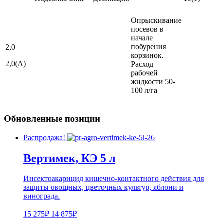
Опрыскивание
посевов в
начале
побурения
2,0
корзинок.
2,0(А)
Расход
рабочей
жидкости 50-
100 л/га
Обновленные позиции
Распродажа!
Вертимек, КЭ 5 л
Инсектоакарицид кишечно-контактного действия для
защиты овощных, цветочных культур, яблони и
винограда.
15 275₽
14 875₽