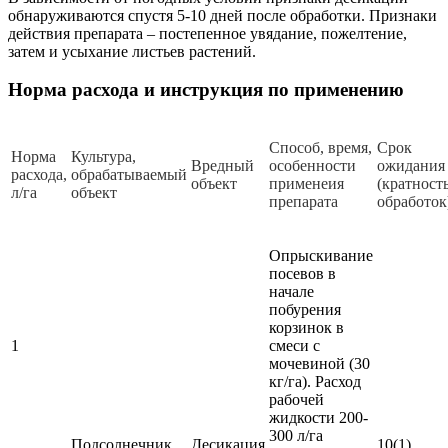
обнаруживаются спустя 5-10 дней после обработки. Признаки
действия препарата – постепенное увядание, пожелтение,
затем и усыхание листьев растений.
Норма расхода и инструкция по применению
Способ, время,
Срок
Норма
Культура,
Вредный
особенности
ожидания
расхода,
обрабатываемый
объект
применеия
(кратност
л/га
объект
препарата
обработок
Опрыскивание
посевов в
начале
побурения
корзинок в
1
смеси с
мочевиной (30
кг/га). Расход
рабочей
жидкости 200-
300 л/га
Подсолнечник
Десикация
10(1)