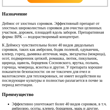
Назначение
Деймос от злостных сорняков. Эффективный препарат от
злостных широколистных сорняков для очистки целинных
участков, дорожек, площадей вдоль заборов. Препаративная
форма: ВРК — водорастворимый концентрат.
К Деймосу чувствительны более 40 видов двудольных
сорняков, таких как амброзия, бодяк полевой, одуванчик,
клевер, горец, дымянка аптечная, марь, звездчатка (мокрица),
осот, подмаренник цепкий, ромашка, лютик, пикульник,
щирица, щавель, борщевик Сосновского, ярутка, полынь,
горчица, чемерица, яснотка и другие. У препарата хорошие
показатели безопасности: он не токсичен для пчел и
малотоксичен для теплокровных, не имеет воздействия на
последующие культуры и полностью разлагается в почве за
период вегетации.
Преимущество
Эффективно уничтожает более 40 видов сорняков, в т.ч.
амброзию, осоты, клевер, борщевик, марь и другие.