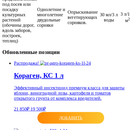
под посев или
посадку
Однолетние и
Опрыскивание
3 л/
культурных
многолетние
30 мл/3 л
вегетирующих
2
растений
двудольные
воды
м
сорняков.
(обочины дорог,
сорняки
вдоль заборов,
построек,
теплиц)
Обновленные позиции
Распродажа!
Кораген, КС 1 л
Эффективный инсектицид премиум класса для защиты
яблони, виноградной лозы, картофеля и томатов
открытого грунта от комплекса вредителей.
21 850₽
19 500₽
ДОБАВИТЬ