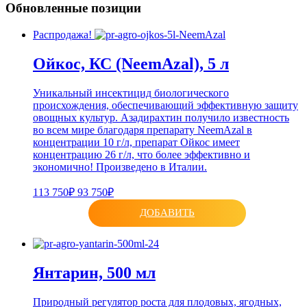
Обновленные позиции
Распродажа!
Ойкос, КС (NeemAzal), 5 л
Уникальный инсектицид биологического
происхождения, обеспечивающий эффективную защиту
овощных культур. Азадирахтин получило известность
во всем мире благодаря препарату NeemAzal в
концентрации 10 г/л, препарат Ойкос имеет
концентрацию 26 г/л, что более эффективно и
экономично! Произведено в Италии.
113 750₽
93 750₽
ДОБАВИТЬ
Янтарин, 500 мл
Природный регулятор роста для плодовых, ягодных,