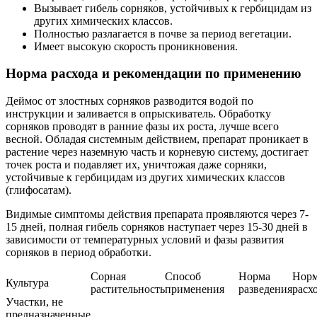
Вызывает гибель сорняков, устойчивых к гербицидам из
других химических классов.
Полностью разлагается в почве за период вегетации.
Имеет высокую скорость проникновения.
Норма расхода и рекомендации по применению
Деймос от злостных сорняков разводится водой по
инструкции и заливается в опрыскиватель. Обработку
сорняков проводят в ранние фазы их роста, лучше всего
весной. Обладая системным действием, препарат проникает в
растение через наземную часть и корневую систему, достигает
точек роста и подавляет их, уничтожая даже сорняки,
устойчивые к гербицидам из других химических классов
(глифосатам).
Видимые симптомы действия препарата проявляются через 7-
15 дней, полная гибель сорняков наступает через 15-30 дней в
зависимости от температурных условий и фазы развития
сорняков в период обработки.
Сорная
Способ
Норма
Нор
Культура
растительность
применения
разведения
расх
Участки, не
предназначенные