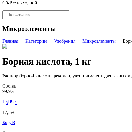
Сб-Вс: выходной
Поиск
товаров
Микроэлементы
Главная
—
Категории
—
Удобрения
—
Микроэлементы
—
Борн
Борная кислота, 1 кг
Раствор борной кислоты рекомендуют применять для разных ку
Состав
99,9%
H
BO
3
3
17,5%
Бор, B