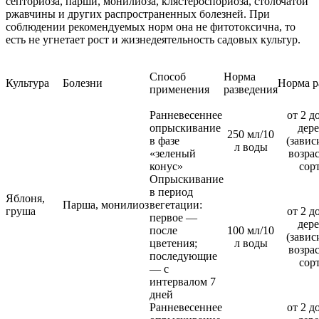
септориоза, парши, монилиоза, клястероспориоза, столбчатой
ржавчины и других распространенных болезней. При
соблюдении рекомендуемых норм она не фитотоксична, то
есть не угнетает рост и жизнедеятельность садовых культур.
Способ
Норма
Культура
Болезни
Норма р
применения
разведения
Ранневесеннее
от 2 до
опрыскивание
дер
250 мл/10
в фазе
(завис
л воды
«зеленый
возрас
конус»
сорт
Опрыскивание
в период
Яблоня,
Парша, монилиоз
вегетации:
груша
от 2 до
первое —
дер
после
100 мл/10
(завис
цветения;
л воды
возрас
последующие
сорт
— с
интервалом 7
дней
Ранневесеннее
от 2 до