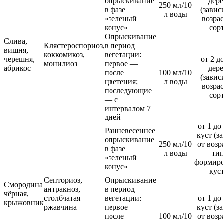
опрыскивание
дер
250 мл/10
в фазе
(завис
л воды
«зеленый
возрас
конус»
сорт
Опрыскивание
Слива,
Клястероспориоз,
в период
вишня,
коккомикоз,
вегетации:
черешня,
от 2 до
монилиоз
первое —
абрикос
дер
после
100 мл/10
(завис
цветения;
л воды
возрас
последующие
сорт
— с
интервалом 7
дней
от 1 до 
Ранневесеннее
куст (з
опрыскивание
250 мл/10
от возр
в фазе
л воды
ти
«зеленый
формир
конус»
куст
Септориоз,
Опрыскивание
Смородина
антракноз,
в период
чёрная,
столбчатая
вегетации:
от 1 до 
крыжовник
ржавчина
первое —
куст (з
после
100 мл/10
от возр