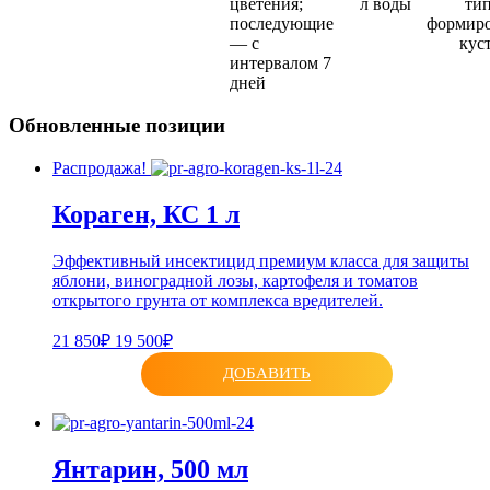
цветения;
л воды
ти
последующие
формир
— с
куст
интервалом 7
дней
Обновленные позиции
Распродажа!
Кораген, КС 1 л
Эффективный инсектицид премиум класса для защиты
яблони, виноградной лозы, картофеля и томатов
открытого грунта от комплекса вредителей.
21 850₽
19 500₽
ДОБАВИТЬ
Янтарин, 500 мл