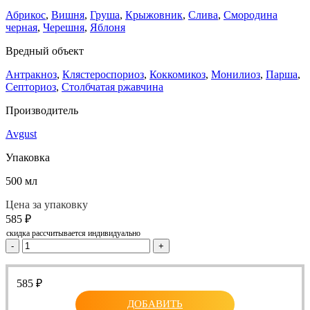
Абрикос
,
Вишня
,
Груша
,
Крыжовник
,
Слива
,
Смородина
черная
,
Черешня
,
Яблоня
Вредный объект
Антракноз
,
Клястероспориоз
,
Коккомикоз
,
Монилиоз
,
Парша
,
Септориоз
,
Столбчатая ржавчина
Производитель
Avgust
Упаковка
500 мл
Цена за упаковку
585
₽
скидка рассчитывается индивидуально
-
+
585
₽
ДОБАВИТЬ