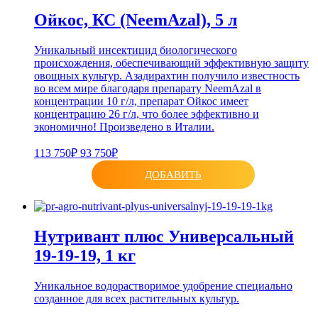
Ойкос, КС (NeemAzal), 5 л
Уникальный инсектицид биологического
происхождения, обеспечивающий эффективную защиту
овощных культур. Азадирахтин получило известность
во всем мире благодаря препарату NeemAzal в
концентрации 10 г/л, препарат Ойкос имеет
концентрацию 26 г/л, что более эффективно и
экономично! Произведено в Италии.
113 750₽
93 750₽
ДОБАВИТЬ
Нутривант плюс Универсальный
19-19-19, 1 кг
Уникальное водорастворимое удобрение специально
созданное для всех растительных культур.