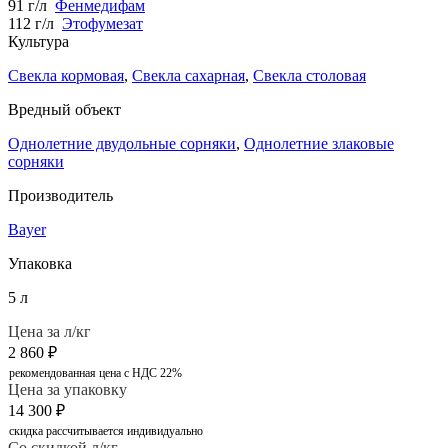
91 г/л
Фенмедифам
112 г/л
Этофумезат
Культура
Свекла кормовая
,
Свекла сахарная
,
Свекла столовая
Вредный объект
Однолетние двудольные сорняки
,
Однолетние злаковые
сорняки
Производитель
Bayer
Упаковка
5 л
Цена за л/кг
2 860
₽
рекомендованная цена с НДС 22%
Цена за упаковку
14 300
₽
скидка рассчитывается индивидуально
Со скидкой л/кг