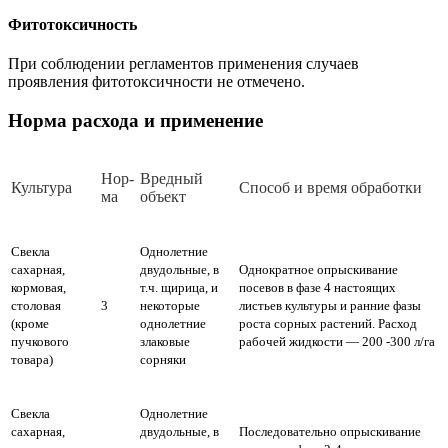
Фитотоксичность
При соблюдении регламентов применения случаев
проявления фитотоксичности не отмечено.
Норма расхода и применение
Нор­
Вред­ный
Куль­ту­ра
Спо­соб и вре­мя об­ра­бот­ки
ма
объ­ект
Свекла
Однолетние
сахарная,
двудольные, в
Однократное опрыскивание
кормовая,
т.ч. щирица, и
посевов в фазе 4 настоящих
столовая
3
некоторые
листьев культуры и ранние фазы
(кроме
однолетние
роста сорных растений. Расход
пучкового
злаковые
рабочей жидкости — 200 -300 л/га
товара)
сорняки
Свекла
Однолетние
сахарная,
двудольные, в
Последовательно опрыскивание