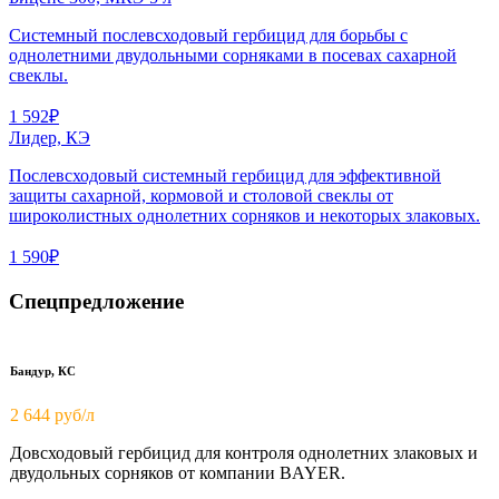
Системный послевсходовый гербицид для борьбы с
однолетними двудольными сорняками в посевах сахарной
свеклы.
1 592₽
Лидер, КЭ
Послевсходовый системный гербицид для эффективной
защиты сахарной, кормовой и столовой свеклы от
широколистных однолетних сорняков и некоторых злаковых.
1 590₽
Спецпредложение
Бандур, КС
2 644 руб/л
Довсходовый гербицид для контроля однолетних злаковых и
двудольных сорняков от компании BAYER.