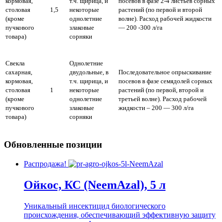
кормовая,
т.ч. щирица, и
посевов в фазе 2-4 листьев сорных
столовая
1,5
некоторые
растений (по первой и второй
(кроме
однолетние
волне). Расход рабочей жидкости
пучкового
злаковые
— 200 -300 л/га
товара)
сорняки
Свекла
Однолетние
сахарная,
двудольные, в
Последовательное опрыскивание
кормовая,
т.ч. щирица, и
посевов в фазе семядолей сорных
столовая
1
некоторые
растений (по первой, второй и
(кроме
однолетние
третьей волне). Расход рабочей
пучкового
злаковые
жидкости – 200 — 300 л/га
товара)
сорняки
Обновленные позиции
Распродажа!
Ойкос, КС (NeemAzal), 5 л
Уникальный инсектицид биологического
происхождения, обеспечивающий эффективную защиту