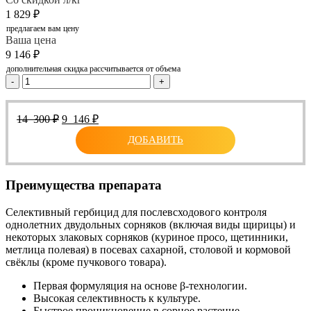
1 829
₽
предлагаем вам цену
Ваша цена
9 146
₽
дополнительная скидка рассчитывается от объема
-
+
Первоначальная
Текущая
14 300
₽
9 146
₽
цена
цена:
ДОБАВИТЬ
составляла
9
14
146 ₽.
300 ₽.
Преимущества препарата
Селективный гербицид для послевсходового контроля
однолетних двудольных сорняков (включая виды щирицы) и
некоторых злаковых сорняков (куриное просо, щетинники,
метлица полевая) в посевах сахарной, столовой и кормовой
свёклы (кроме пучкового товара).
Первая формуляция на основе β-технологии.
Высокая селективность к культуре.
Быстрое проникновение в сорное растение.