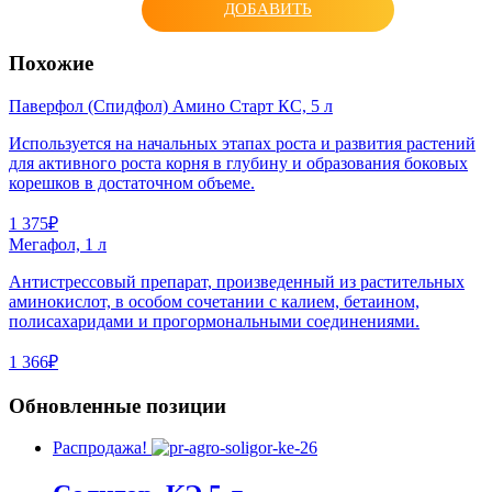
ДОБАВИТЬ
Похожие
Паверфол (Спидфол) Амино Старт КС, 5 л
Используется на начальных этапах роста и развития растений
для активного роста корня в глубину и образования боковых
корешков в достаточном объеме.
1 375₽
Мегафол, 1 л
Антистрессовый препарат, произведенный из растительных
аминокислот, в особом сочетании с калием, бетаином,
полисахаридами и прогормональными соединениями.
1 366₽
Обновленные позиции
Распродажа!