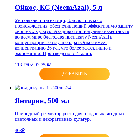
Ойкос, КС (NeemAzal), 5 л
Уникальный инсектицид биологического
происхождения, обеспечивающий эффективную защиту
овощных культур. Азадирахтин получило известность
во всем мире благодаря препарату NeemAzal в
концентрации 10 г/л, препарат Ойкос имеет
концентрацию 26 г/л, что более эффективно и
экономично! Произведено в Италии.
113 750₽
93 750₽
ДОБАВИТЬ
Янтарин, 500 мл
Природный регулятор роста для плодовых, ягодных,
цветочных и декоративных культур.
363₽