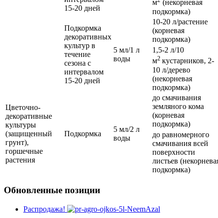
м
(некорневая
15-20 дней
подкормка)
10-20 л/растение
Подкормка
(корневая
декоративных
подкормка)
культур в
5 мл/1 л
1,5-2 л/10
течение
воды
2
м
кустарников, 2-
сезона с
10 л/дерево
интервалом
(некорневая
15-20 дней
подкормка)
до смачивания
земляного кома
Цветочно-
(корневая
декоративные
подкормка)
культуры
5 мл/2 л
(защищенный
Подкормка
до равномерного
воды
грунт),
смачивания всей
горшечные
поверхности
растения
листьев (некорнева
подкормка)
Обновленные позиции
Распродажа!