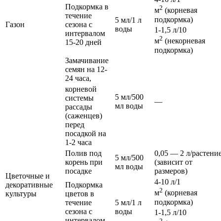
Подкормка в
2
м
(корневая
течение
подкормка)
5 мл/1 л
Газон
сезона с
воды
1-1,5 л/10
интервалом
2
м
(некорневая
15-20 дней
подкормка)
Замачивание
семян на 12-
24 часа,
корневой
5 мл/500
системы
—
мл воды
рассады
(саженцев)
перед
посадкой на
1-2 часа
Полив под
0,05 — 2 л/растени
5 мл/500
корень при
(зависит от
мл воды
посадке
размеров)
Цветочные и
4-10 л/1
декоративные
Подкормка
2
м
(корневая
культуры
цветов в
подкормка)
течение
5 мл/1 л
сезона с
воды
1-1,5 л/10
интервалом
2