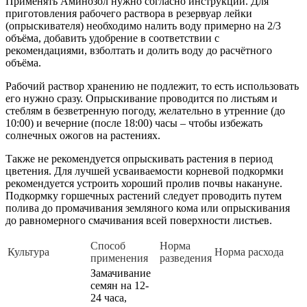
Применять Аминозол нужно согласно инструкции. Для
приготовления рабочего раствора в резервуар лейки
(опрыскивателя) необходимо налить воду примерно на 2/3
объёма, добавить удобрение в соответствии с
рекомендациями, взболтать и долить воду до расчётного
объёма.
Рабочий раствор хранению не подлежит, то есть использовать
его нужно сразу. Опрыскивание проводится по листьям и
стеблям в безветренную погоду, желательно в утренние (до
10:00) и вечерние (после 18:00) часы – чтобы избежать
солнечных ожогов на растениях.
Также не рекомендуется опрыскивать растения в период
цветения. Для лучшей усваиваемости корневой подкормки
рекомендуется устроить хороший пролив почвы накануне.
Подкормку горшечных растений следует проводить путем
полива до промачивания земляного кома или опрыскивания
до равномерного смачивания всей поверхности листьев.
Способ
Норма
Культура
Норма расхода
применения
разведения
Замачивание
семян на 12-
24 часа,