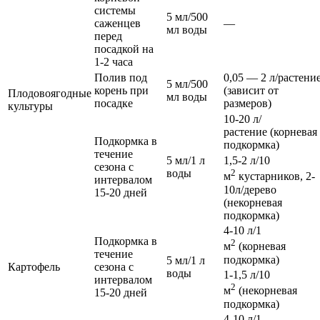
системы
5 мл/500
саженцев
—
мл воды
перед
посадкой на
1-2 часа
Полив под
0,05 — 2 л/растени
5 мл/500
корень при
(зависит от
Плодовоягодные
мл воды
посадке
размеров)
культуры
10-20 л/
растение (корневая
Подкормка в
подкормка)
течение
5 мл/1 л
1,5-2 л/10
сезона с
воды
2
м
кустарников, 2-
интервалом
10л/дерево
15-20 дней
(некорневая
подкормка)
4-10 л/1
Подкормка в
2
м
(корневая
течение
подкормка)
5 мл/1 л
Картофель
сезона с
воды
1-1,5 л/10
интервалом
2
м
(некорневая
15-20 дней
подкормка)
4-10 л/1