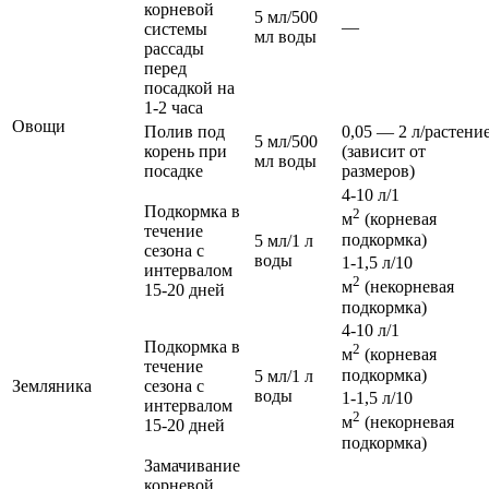
корневой
5 мл/500
—
системы
мл воды
рассады
перед
посадкой на
1-2 часа
Овощи
Полив под
0,05 — 2 л/растени
5 мл/500
корень при
(зависит от
мл воды
посадке
размеров)
4-10 л/1
Подкормка в
2
м
(корневая
течение
подкормка)
5 мл/1 л
сезона с
воды
1-1,5 л/10
интервалом
2
м
(некорневая
15-20 дней
подкормка)
4-10 л/1
Подкормка в
2
м
(корневая
течение
подкормка)
5 мл/1 л
Земляника
сезона с
воды
1-1,5 л/10
интервалом
2
м
(некорневая
15-20 дней
подкормка)
Замачивание
корневой