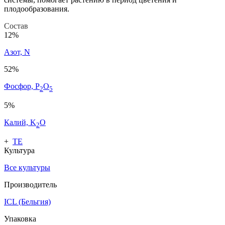
плодообразования.
Состав
12%
Азот, N
52%
Фосфор, P
O
2
5
5%
Калий, K
O
2
+
ТЕ
Культура
Все культуры
Производитель
ICL (Бельгия)
Упаковка