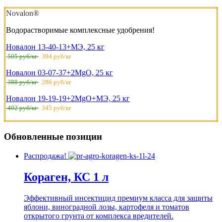
Novalon®
Водорастворимые комплексные удобрения!
Новалон 13-40-13+МЭ, 25 кг
505 руб/кг
394 руб/кг
Новалон 03-07-37+2MgO, 25 кг
388 руб/кг
286 руб/кг
Новалон 19-19-19+2MgO+МЭ, 25 кг
402 руб/кг
345 руб/кг
Обновленные позиции
Распродажа!
Кораген, КС 1 л
Эффективный инсектицид премиум класса для защиты
яблони, виноградной лозы, картофеля и томатов
открытого грунта от комплекса вредителей.