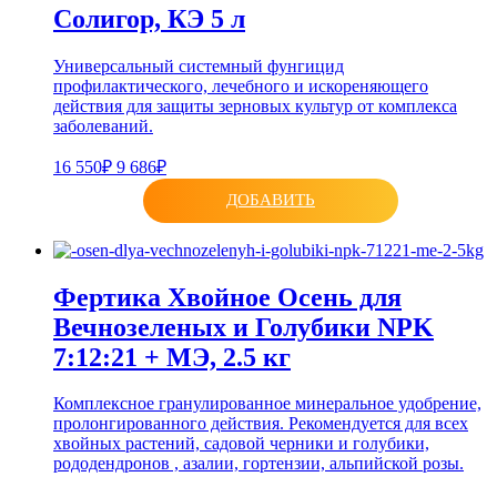
Солигор, КЭ 5 л
Универсальный системный фунгицид
профилактического, лечебного и искореняющего
действия для защиты зерновых культур от комплекса
заболеваний.
16 550₽
9 686₽
ДОБАВИТЬ
Фертика Хвойное Осень для
Вечнозеленых и Голубики NPK
7:12:21 + МЭ, 2.5 кг
Комплексное гранулированное минеральное удобрение,
пролонгированного действия. Рекомендуется для всех
хвойных растений, садовой черники и голубики,
рододендронов , азалии, гортензии, альпийской розы.