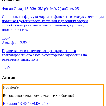
Финал Солар 15:7:30+3MgO+MЭ, УралХим, 25 кг
Специальная формула марки на финальных стадиях вегетации
повышает устойчивость растений к условиям засухи,
способствует равномерному созреванию, лучшему
плодоношению.
165₽
Аммофос 12-52, 1 кг
Применяется в качестве концентрированного
гранулированного азотно-фосфорного удобрения на
различных типах почв.
160₽
Акция
Novalon®
Водорастворимые комплексные удобрения!
Новалон 13-40-13+МЭ, 25 кг