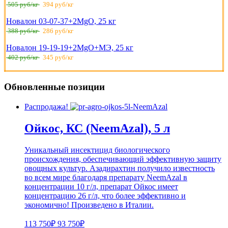
505 руб/кг
394 руб/кг
Новалон 03-07-37+2MgO, 25 кг
388 руб/кг
286 руб/кг
Новалон 19-19-19+2MgO+МЭ, 25 кг
402 руб/кг
345 руб/кг
Обновленные позиции
Распродажа!
Ойкос, КС (NeemAzal), 5 л
Уникальный инсектицид биологического
происхождения, обеспечивающий эффективную защиту
овощных культур. Азадирахтин получило известность
во всем мире благодаря препарату NeemAzal в
концентрации 10 г/л, препарат Ойкос имеет
концентрацию 26 г/л, что более эффективно и
экономично! Произведено в Италии.
113 750₽
93 750₽