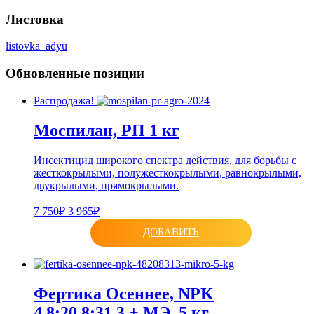
Листовка
listovka_adyu
Обновленные позиции
Распродажа!
Моспилан, РП 1 кг
Инсектицид широкого спектра действия, для борьбы с
жесткокрылыми, полужесткокрылыми, равнокрылыми,
двукрылыми, прямокрылыми.
7 750₽
3 965₽
ДОБАВИТЬ
Фертика Осеннее, NPK
4.8:20.8:31.3 + МЭ, 5 кг