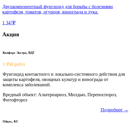
Двухкомпонентный фунгицид для борьбы с болезнями
картофеля, томатов, огурцов, винограда и лука.
1 347₽
Акция
Копфорс Экстра, ВДГ
1 950
руб/л
Фунгицид контактного и локально-системного действия для
защиты картофеля, овощных культур и винограда от
комплекса заболеваний.
Вредный объект: Альтернариоз, Милдью, Переноспороз,
Фитофтороз
Подробнее →
Ойкос, КС