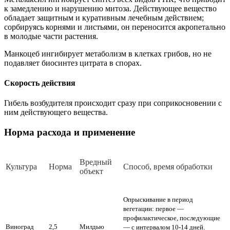
к замедлению и нарушению митоза. Действующее вещество
обладает защитным и куративным лечебным действием;
сорбируясь корнями и листьями, он переносится акропетально
в молодые части растения.
Манкоцеб ингибирует метаболизм в клетках грибов, но не
подавляет биосинтез цитрата в спорах.
Скорость действия
Гибель возбудителя происходит сразу при соприкосновении с
ним действующего вещества.
Норма расхода и применение
Вред­ный
Куль­ту­ра
Нор­ма
Спо­соб, вре­мя об­ра­бот­ки
объ­ект
Опрыскивание в период
вегетации: первое —
профилактическое, последующие
Виноград
2,5
Милдью
— с интервалом 10-14 дней.