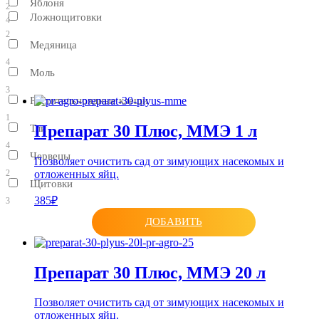
Яблоня
2
Ложнощитовки
4
2
Медяница
4
Моль
3
Растительноядные клещи
1
Препарат 30 Плюс, ММЭ 1 л
Тли
4
Червецы
Позволяет очистить сад от зимующих насекомых и
отложенных яйц.
2
Щитовки
385₽
3
ДОБАВИТЬ
Препарат 30 Плюс, ММЭ 20 л
Позволяет очистить сад от зимующих насекомых и
отложенных яйц.