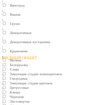
2
Виноград
4
Вишня
4
Груша
4
Декоративные
2
Декоративные кустарники
2
Крыжовник
4
ВРЕДНЫЙ ОБЪЕКТ
Малина
Белокрылка
2
Слива
2
Зимующие стадии ложнощитовок
4
Смородина
3
Зимующие стадии щитовок
4
Цитрусовые
1
Клещи
2
Черешня
2
Листовертки
2