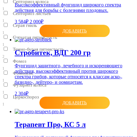
Септориоз колоса
Высокоэффективный фунгицид широкого спектра
1
действия для борьбы с болезнями плодовых.
Септориоз листьев
1
3 584₽
2 000₽
Серая гниль
ДОБАВИТЬ
1
Сетчатая пятнистость
1
Темно-бурая пятнистость
Стробитек, ВДГ 200 гр
2
Фомоз
Фунгицид защитного, лечебного и искореняющего
1
действия, высокоэффективный против широкого
Фомопсис
спектра грибов, которые относятся к классам аско-,
1
базидио-, дейтеро- и оомицетам.
Фузариоз колоса
1
2 304₽
Церкоспороз
ДОБАВИТЬ
1
Терапевт Про, КС 5 л