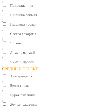
1
Подсолнечник
1
Пшеница озимая
2
Пшеница яровая
2
Свекла сахарная
1
Яблоня
1
Ячмень озимый
1
Ячмень яровой
2
ВРЕДНЫЙ ОБЪЕКТ
Альтернариоз
1
Белая гниль
1
Бурая ржавчина
1
Желтая ржавчина