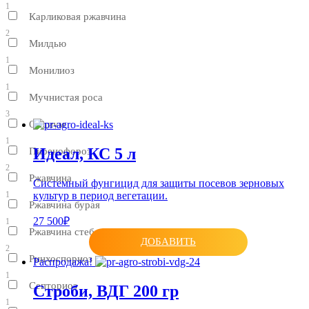
1
Карликовая ржавчина
2
Милдью
1
Монилиоз
1
Мучнистая роса
3
Оидиум
1
Идеал, КС 5 л
Пиренофороз
2
Ржавчина
Системный фунгицид для защиты посевов зерновых
культур в период вегетации.
1
Ржавчина бурая
27 500₽
1
Ржавчина стеблевая
ДОБАВИТЬ
2
Ринхоспориоз
Распродажа!
1
Септориоз
Строби, ВДГ 200 гр
1