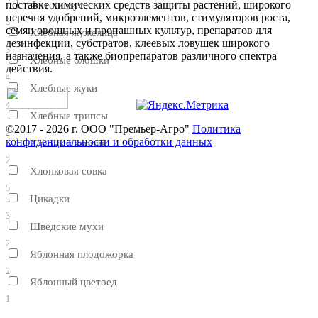
поставке химических средств защиты растений, широкого
Фитономус
перечня удобрений, микроэлементов, стимуляторов роста,
3
семян овощных и пропашных культур, препаратов для
Хлебная жужелица
дезинфекции, субстратов, клеевых ловушек широкого
3
назначения, а также биопрепаратов различного спектра
Хлебные блошки
действия.
4
Хлебные жуки
4
Хлебные трипсы
©2017 - 2026 г. ООО "Премьер-Агро"
Политика
2
конфиденциальности и обработки данных
Хлебный клопик
2
Хлопковая совка
5
Цикадки
3
Шведские мухи
2
Яблонная плодожорка
2
Яблонный цветоед
1