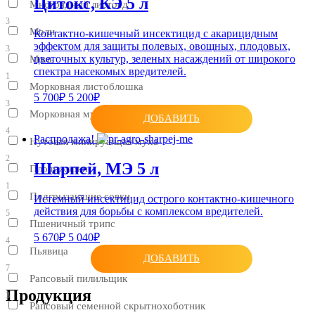
Цитокс, КЭ 5 л
Многоядный листоед
3
Моли
Контактно-кишечный инсектицид с акарицидным
эффектом для защиты полевых, овощных, плодовых,
3
цветочных культур, зеленых насаждений от широкого
Моль
спектра насекомых вредителей.
1
Морковная листоблошка
5 700₽
5 200₽
3
Морковная муха
ДОБАВИТЬ
4
Распродажа!
Нутовая минирующая муха
2
Шарпей, МЭ 5 л
Плодожорки
1
Подгрызающие совки
Истемный инсектицид острого контактно-кишечного
действия для борьбы с комплексом вредителей.
5
Пшеничный трипс
5 670₽
5 040₽
4
Пьявица
ДОБАВИТЬ
7
Рапсовый пилильщик
Продукция
3
Рапсовый семенной скрытнохоботник