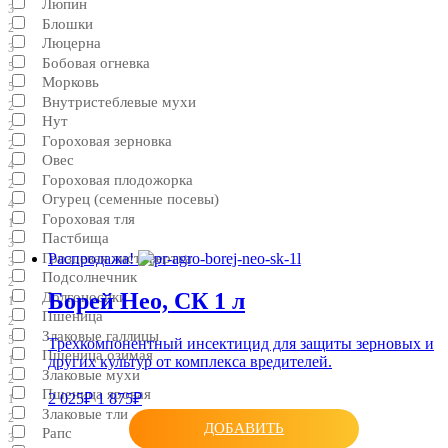
Люпин
3
Блошки
2
Люцерна
3
Бобовая огневка
5
Морковь
5
Внутристеблевые мухи
2
Нут
2
Гороховая зерновка
2
Овес
4
Гороховая плодожорка
2
Огурец (семенные посевы)
4
Гороховая тля
1
Пастбища
3
Гроздевая листовертка
Распродажа!
3
Подсолнечник
2
Борей Нео, СК 1 л
Долгоносики
1
Пшеница
2
Злаковые галлицы
5
Трехкомпонентный инсектицид для защиты зерновых и
Пшеница озимая
других культур от комплекса вредителей.
1
Злаковые мухи
2
Пшеница яровая
2 025₽
1 875₽
1
Злаковые тли
2
ДОБАВИТЬ
Рапс
3