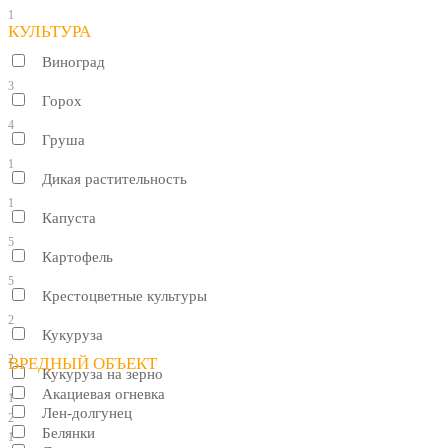
1
КУЛЬТУРА
Виноград
3
Горох
4
Груша
1
Дикая растительность
1
Капуста
5
Картофель
5
Крестоцветные культуры
2
Кукуруза
2
ВРЕДНЫЙ ОБЪЕКТ
Кукуруза на зерно
Акациевая огневка
1
Лен-долгунец
2
Белянки
1