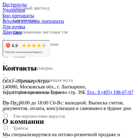
3
Пестициды
Рапсовый цветоед
Удобрения
Био препараты
6
Саранчевые
Вспомогательные препараты
Для почвы
5
Свекловичная листовая тля
Ловушки
2
Свекловичные блошки
3
Совки
3
Контакты
Соевая плодожорка
7
Стеблевая минирующая муха
ООО «Премьер-Агро»
140080, Московская обл., г. Лыткарино,
2
Стеблевые пилильщики
территория промзоны Тураево стр. 39Б
Тел.: 8 (495) 198-07-97
2
Пн-Пт: 08:00 до 18:00 Сб-Вс: выходной. Выписка счетов,
Тли
документов, оплата, консультация и самовывоз в будние дни.
4
Тли-переносчики вирусов
О компании
3
Трипсы
Мы специализируемся на оптово-розничной продаже и
1