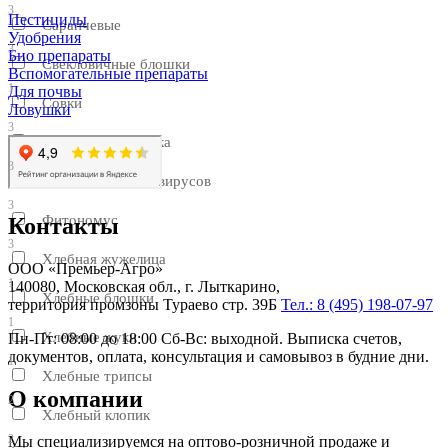
3
Пестициды
Саранчевые
Удобрения
3
Био препараты
Свекловичные блошки
Вспомогательные препараты
1
Для почвы
Совки
Ловушки
3
Соевая плодожорка
3
Тли-переносчики вирусов
3
Фитономус
Контакты
3
Хлебная жужелица
ООО «Премьер-Агро»
1
140080, Московская обл., г. Лыткарино,
Хлебные блошки
территория промзоны Тураево стр. 39Б
Тел.: 8 (495) 198-07-97
1
Хлебные жуки
Пн-Пт: 08:00 до 18:00 Сб-Вс: выходной. Выписка счетов,
документов, оплата, консультация и самовывоз в будние дни.
1
Хлебные трипсы
О компании
2
Хлебный клопик
2
Мы специализируемся на оптово-розничной продаже и