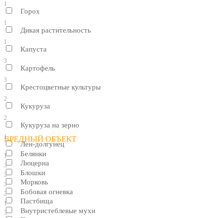
1
Горох
1
Дикая растительность
1
Капуста
3
Картофель
3
Крестоцветные культуры
2
Кукуруза
2
Кукуруза на зерно
1
ВРЕДНЫЙ ОБЪЕКТ
Лен-долгунец
Белянки
1
Люцерна
3
Блошки
3
Морковь
3
Бобовая огневка
2
Пастбища
1
Внутристеблевые мухи
3