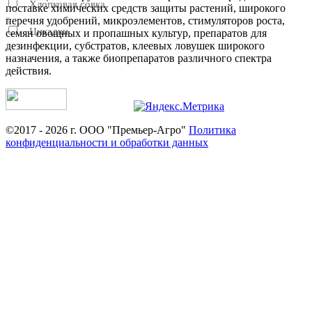
Хлопковая совка
поставке химических средств защиты растений, широкого
перечня удобрений, микроэлементов, стимуляторов роста,
3
Цикадки
семян овощных и пропашных культур, препаратов для
дезинфекции, субстратов, клеевых ловушек широкого
1
назначения, а также биопрепаратов различного спектра
действия.
©2017 - 2026 г. ООО "Премьер-Агро"
Политика
конфиденциальности и обработки данных