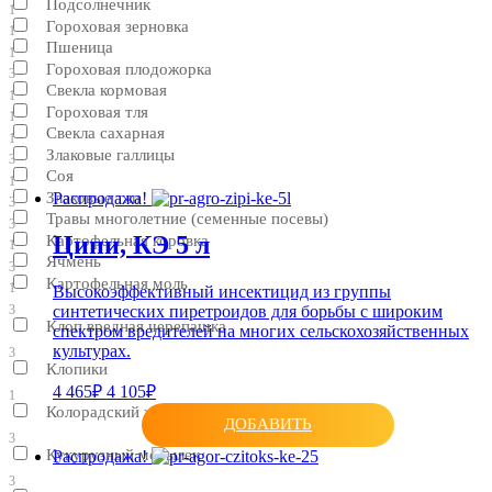
Подсолнечник
1
Гороховая зерновка
1
Пшеница
1
Гороховая плодожорка
3
Свекла кормовая
1
Гороховая тля
1
Свекла сахарная
1
Злаковые галлицы
3
Соя
1
Злаковые тли
Распродажа!
3
Травы многолетние (семенные посевы)
3
Ципи, КЭ 5 л
Картофельная коровка
1
Ячмень
3
Картофельная моль
1
Высокоэффективный инсектицид из группы
синтетических пиретроидов для борьбы с широким
3
Клоп вредная черепашка
спектром вредителей на многих сельскохозяйственных
культурах.
3
Клопики
4 465₽
4 105₽
1
Колорадский жук
ДОБАВИТЬ
3
Кукурузный мотылек
Распродажа!
3