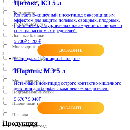
Цитокс, КЭ 5 л
Листоблошки
1
Листовертки
Контактно-кишечный инсектицид с акарицидным
1
эффектом для защиты полевых, овощных, плодовых,
Луговой мотылек
цветочных культур, зеленых насаждений от широкого
спектра насекомых вредителей.
2
Льняные блошки
5 700₽
5 200₽
1
Многоядный листоед
ДОБАВИТЬ
3
Моли
Распродажа!
3
Морковная листоблошка
Шарпей, МЭ 5 л
1
Морковная муха
Истемный инсектицид острого контактно-кишечного
2
действия для борьбы с комплексом вредителей.
Подгрызающие совки
5 670₽
5 040₽
3
Пшеничный трипс
ДОБАВИТЬ
1
Пьявица
3
Продукция
Рапсовый цветоед