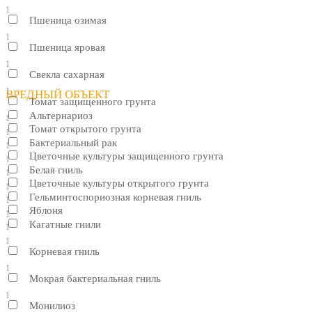
1
Пшеница озимая
1
Пшеница яровая
1
Свекла сахарная
1
ВРЕДНЫЙ ОБЪЕКТ
Томат защищенного грунта
Альтернариоз
1
Томат открытого грунта
1
Бактериальный рак
1
Цветочные культуры защищенного грунта
1
Белая гниль
1
Цветочные культуры открытого грунта
1
Гельминтоспориозная корневая гниль
1
Яблоня
1
Кагатные гнили
1
1
Корневая гниль
1
Мокрая бактериальная гниль
1
Монилиоз