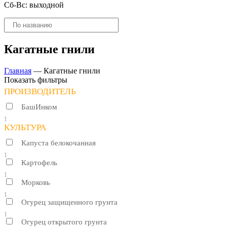
Сб-Вс: выходной
Поиск
товаров
Кагатные гнили
Главная
—
Кагатные гнили
Показать фильтры
ПРОИЗВОДИТЕЛЬ
БашИнком
1
КУЛЬТУРА
Капуста белокочанная
1
Картофель
1
Морковь
1
Огурец защищенного грунта
1
Огурец открытого грунта