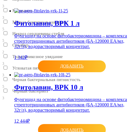
3
Монилиоз
3
Фитолавин, ВРК 1 л
Мягкая бактериальная гниль
5
Некроз сердцевины стебля
Фунгицид на основе фитобактериомицина – комплекса
стрептотрициновых антибиотиков (БА-120000 ЕА/мл,
5
Столбур
32г/л), водорастворимый концентрат.
2
Трахеомикозное увядание
1 342₽
3
ДОБАВИТЬ
Угловатая пятнистость листьев
3
Черная бактериальная пятнистость
Фитолавин, ВРК 10 л
5
Чёрный бактериоз
3
Фунгицид на основе фитобактериомицина – комплекса
стрептотрициновых антибиотиков (БА-120000 ЕА/мл,
32г/л), водорастворимый концентрат.
12 444₽
ДОБАВИТЬ