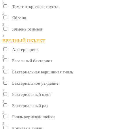
5
Томат открытого грунта
5
Яблоня
3
Ячмень озимый
3
ВРЕДНЫЙ ОБЪЕКТ
Альтернариоз
3
Базальный бактериоз
3
Бактериальная вершинная гниль
5
Бактериальное увядание
5
Бактериальный ожог
3
Бактериальный рак
5
Гниль корневой шейки
5
Корневые гнили