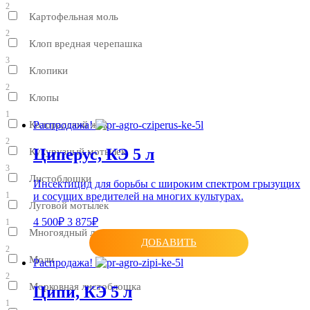
2
Картофельная моль
2
Клоп вредная черепашка
3
Клопики
2
Клопы
1
Колорадский жук
Распродажа!
2
Циперус, КЭ 5 л
Кукурузный мотылек
3
Листоблошки
Инсектицид для борьбы с широким спектром грызущих
и сосущих вредителей на многих культурах.
1
Луговой мотылек
4 500₽
3 875₽
1
Многоядный листоед
ДОБАВИТЬ
2
Моли
Распродажа!
2
Морковная листоблошка
Ципи, КЭ 5 л
1