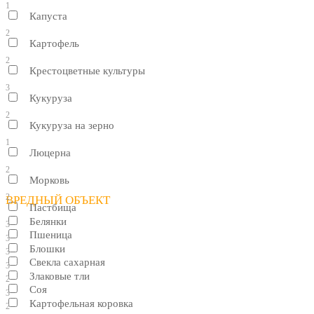
1
Капуста
2
Картофель
2
Крестоцветные культуры
3
Кукуруза
2
Кукуруза на зерно
1
Люцерна
2
Морковь
2
ВРЕДНЫЙ ОБЪЕКТ
Пастбища
Белянки
3
Пшеница
3
Блошки
3
Свекла сахарная
3
Злаковые тли
2
Соя
3
Картофельная коровка
2