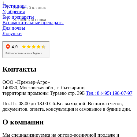
1
Пестициды
Хлебный клопик
Удобрения
1
Био препараты
Хлопковая совка
Вспомогательные препараты
3
Для почвы
Ловушки
Контакты
ООО «Премьер-Агро»
140080, Московская обл., г. Лыткарино,
территория промзоны Тураево стр. 39Б
Тел.: 8 (495) 198-07-97
Пн-Пт: 08:00 до 18:00 Сб-Вс: выходной. Выписка счетов,
документов, оплата, консультация и самовывоз в будние дни.
О компании
Мы специализируемся на оптово-розничной продаже и