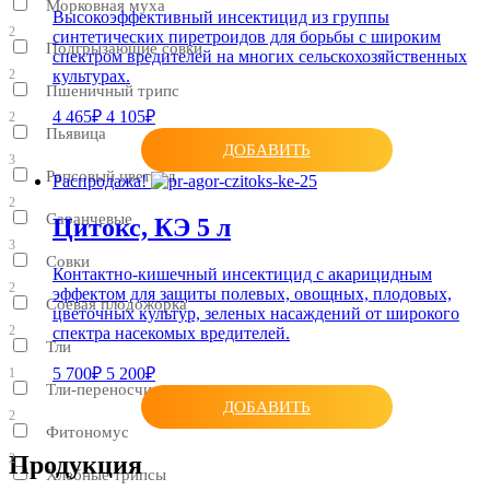
Морковная муха
Высокоэффективный инсектицид из группы
2
синтетических пиретроидов для борьбы с широким
Подгрызающие совки
спектром вредителей на многих сельскохозяйственных
2
культурах.
Пшеничный трипс
4 465₽
4 105₽
2
Пьявица
ДОБАВИТЬ
3
Рапсовый цветоед
Распродажа!
2
Саранчевые
Цитокс, КЭ 5 л
3
Совки
Контактно-кишечный инсектицид с акарицидным
2
эффектом для защиты полевых, овощных, плодовых,
Соевая плодожорка
цветочных культур, зеленых насаждений от широкого
2
спектра насекомых вредителей.
Тли
5 700₽
5 200₽
1
Тли-переносчики вирусов
ДОБАВИТЬ
2
Фитономус
2
Продукция
Хлебные трипсы