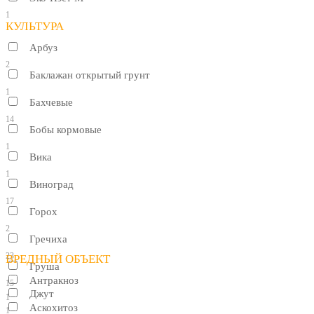
1
КУЛЬТУРА
Арбуз
2
Баклажан открытый грунт
1
Бахчевые
14
Бобы кормовые
1
Вика
1
Виноград
17
Горох
2
Гречиха
23
ВРЕДНЫЙ ОБЪЕКТ
Груша
Антракноз
15
Джут
1
Аскохитоз
1