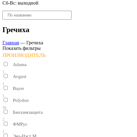
Сб-Вс: выходной
Поиск
товаров
Гречиха
Главная
—
Гречиха
Показать фильтры
ПРОИЗВОДИТЕЛЬ
Adama
1
Avgust
1
Bayer
1
Polydon
16
Биохимзащита
2
ФМРус
1
Эко-Нэст М